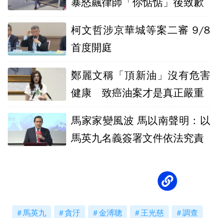
暴怒飆律師「你惦惦」後致歉
柯文哲涉京華城等案二審 9/8
首度開庭
鄭麗文稱「頂新油」沒有危害
健康 致癌油案才是真正嚴重
馬家家變風波 馬以南聲明：以
馬英九名義簽署文件依法究責
馬英九
貪汙
金溥聰
王光慈
調查