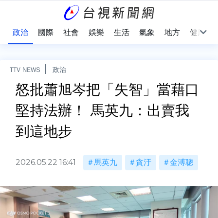
點
政治
國際
社會
娛樂
生活
氣象
地方
健康
TTV NEWS
政治
怒批蕭旭岑把「失智」當藉口
堅持法辦！ 馬英九：出賣我
到這地步
2026.05.22 16:41
馬英九
貪汙
金溥聰