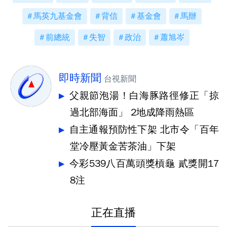
馬英九基金會
背信
基金會
馬辦
前總統
失智
政治
蕭旭岑
即時新聞
台視新聞
父親節泡湯！白海豚路徑修正「掠
過北部海面」 2地成降雨熱區
自主通報預防性下架 北市令「百年
堂冷壓黃金苦茶油」下架
今彩539八百萬頭獎槓龜 貳獎開17
8注
正在直播