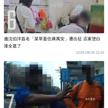
邀沈伯洋簽名「菜單蓋住蔣萬安」遭出征 店家塗白
漆全遮了
2026.08.05 22:45