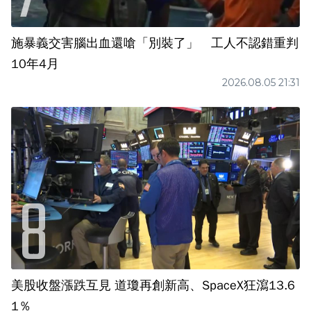
施暴義交害腦出血還嗆「別裝了」 工人不認錯重判
10年4月
2026.08.05 21:31
美股收盤漲跌互見 道瓊再創新高、SpaceX狂瀉13.6
1％