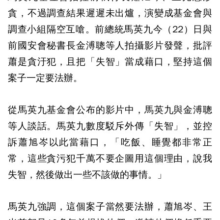
貪，不過調查結果遲遲未出爐，演變成基金會與
調查小組隔空互嗆。前總統馬英九今（22）日與
前國安會秘書長金溥聰等人拍攝影片發聲，批評
蕭是貪汙犯，且把「失智」當成藉口，堅持這個
案子一定要法辦。
從馬英九基金會公布的影片中，馬英九與金溥聰
等人談話。馬英九數度駁斥外傳「失智」，並控
訴蕭旭岑以此當藉口，「吃飯、睡覺都非常正
常，這些貪污犯千萬不要企圖用這個理由，說我
失智，然後做出一些不該做的事情。」
馬英九強調，這個案子當然要法辦，蕭旭岑、王