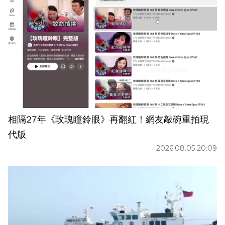
相隔27年《玫瑰瞳鈴眼》再翻紅！網友敲碗重拍現
代版
2026.08.05 20:09