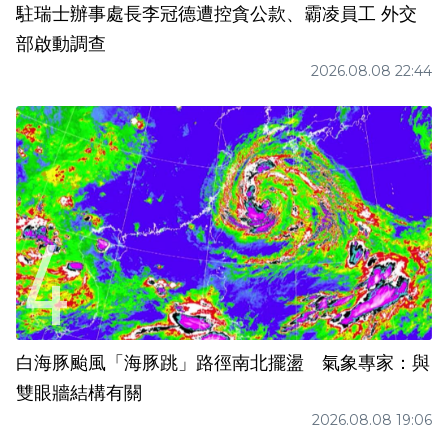
駐瑞士辦事處長李冠德遭控貪公款、霸凌員工 外交
部啟動調查
2026.08.08 22:44
白海豚颱風「海豚跳」路徑南北擺盪 氣象專家：與
雙眼牆結構有關
2026.08.08 19:06