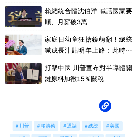
賴總統合體沈伯洋 喊話國家要
順、月薪破3萬
家庭日幼童狂搶鏡萌翻！總統
喊成長津貼明年上路：此時不
生更待何時
打擊中國 川普宣布對半導體關
鍵原料加徵15％關稅
川普
賴清德
通話
總統
美國