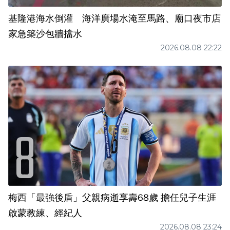
基隆港海水倒灌 海洋廣場水淹至馬路、廟口夜市店
家急築沙包牆擋水
2026.08.08 22:22
梅西「最強後盾」父親病逝享壽68歲 擔任兒子生涯
啟蒙教練、經紀人
2026.08.08 23:24