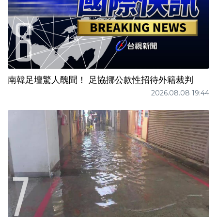
南韓足壇驚人醜聞！ 足協挪公款性招待外籍裁判
2026.08.08 19:44