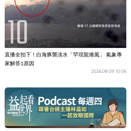
直播全拍下！白海豚襲淡水「罕現龍捲風」 氣象專
家解答1原因
2026.08.09 10:06