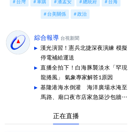
台灣
軍購
潘孟安
總統府
台海
台美關係
政治
綜合報導
台視新聞
漢光演習！憲兵北捷深夜演練 模擬
停電補給運送
直播全拍下！白海豚襲淡水「罕現
龍捲風」 氣象專家解答1原因
基隆港海水倒灌 海洋廣場水淹至
馬路、廟口夜市店家急築沙包牆擋
水
正在直播