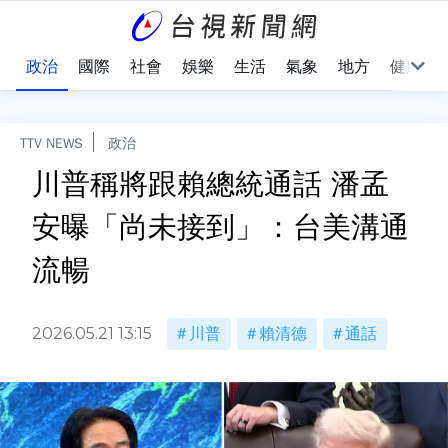
點
政治
國際
社會
娛樂
生活
氣象
地方
健康
TTV NEWS
政治
川普稱將跟賴總統通話 潘孟
安曝「尚未接到」：台美溝通
流暢
2026.05.21 13:15
川普
賴清德
通話