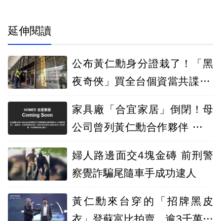
延伸閱讀
公布黃仁勳身分證栽了！「黑
夜奇俠」買全台個資當共諜 北
檢起訴12人
家具廠「合宜家居」倒閉！母
公司曾列黃仁勳合作夥伴 疑爭
經營權停運
婦人路邊面交4塊金磚 前刑警
察覺詐騙尾隨車手成功逮人
黃仁勳來台穿的「招牌黑皮
衣」登蘇富比拍賣 逾3千萬天