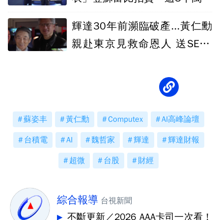
價成交
輝達30年前瀕臨破產...黃仁勳
親赴東京見救命恩人 送SEGA
合作大禮
蘇姿丰
黃仁勳
Computex
AI高峰論壇
台積電
AI
魏哲家
輝達
輝達財報
超微
台股
財經
綜合報導
台視新聞
不斷更新／2026 AAA卡司一次看！