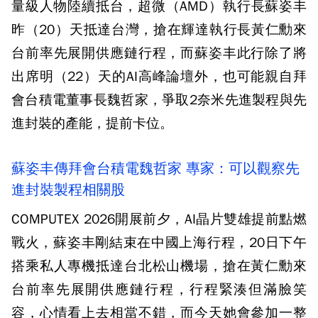
量級人物陸續抵台，超微（AMD）執行長蘇姿丰
昨（20）天抵達台灣，搶在輝達執行長黃仁勳來
台前率先展開供應鏈行程，而蘇姿丰此行除了將
出席明（22）天的AI高峰論壇外，也可能親自拜
會台積電董事長魏哲家，爭取2奈米先進製程與先
進封裝的產能，提前卡位。
蘇姿丰傳拜會台積電魏哲家 專家：可以觀察先
進封裝製程相關股
COMPUTEX 2026開展前夕，AI晶片雙雄提前點燃
戰火，蘇姿丰剛結束在中國上海行程，20日下午
搭乘私人專機抵達台北松山機場，搶在黃仁勳來
台前率先展開供應鏈行程，行程緊湊但滿臉笑
容，心情看上去相當不錯，而今天她會參加一整