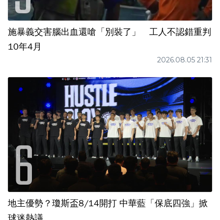
施暴義交害腦出血還嗆「別裝了」 工人不認錯重判
10年4月
2026.08.05 21:31
地主優勢？瓊斯盃8/14開打 中華藍「保底四強」掀
球迷熱議