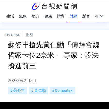
樂
生活
氣象
地方
健康
體育
財經
影音
專題
TTV NEWS
財經
蘇姿丰搶先黃仁勳「傳拜會魏
哲家卡位2奈米」 專家：設法
擠進前三
2026.05.21 13:11
蘇姿丰
黃仁勳
Computex