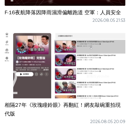
F-16夜航降落因降雨濕滑偏離跑道 空軍：人員安全
2026.08.05 21:53
相隔27年《玫瑰瞳鈴眼》再翻紅！網友敲碗重拍現
代版
2026.08.05 20:09