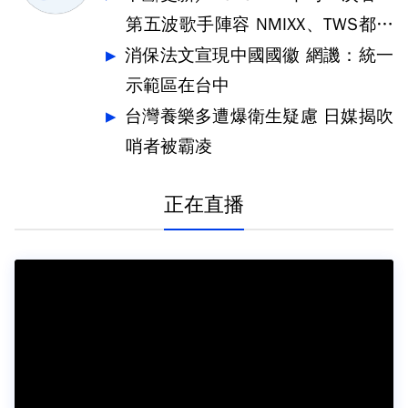
第五波歌手陣容 NMIXX、TWS都要
來
消保法文宣現中國國徽 網譏：統一
示範區在台中
台灣養樂多遭爆衛生疑慮 日媒揭吹
哨者被霸凌
正在直播