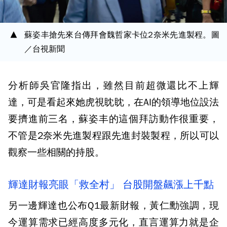
蘇姿丰搶先來台傳拜會魏哲家卡位2奈米先進製程。圖
／台視新聞
分析師吳官隆指出，雖然目前超微還比不上輝
達，可是看起來她虎視眈眈，在AI的領導地位設法
要擠進前三名，蘇姿丰的這個拜訪動作很重要，
不管是2奈米先進製程跟先進封裝製程，所以可以
觀察一些相關的持股。
輝達財報亮眼「救全村」 台股開盤飆漲上千點
另一邊輝達也公布Q1最新財報，黃仁勳強調，現
今運算需求已經高度多元化，直言運算力就是企