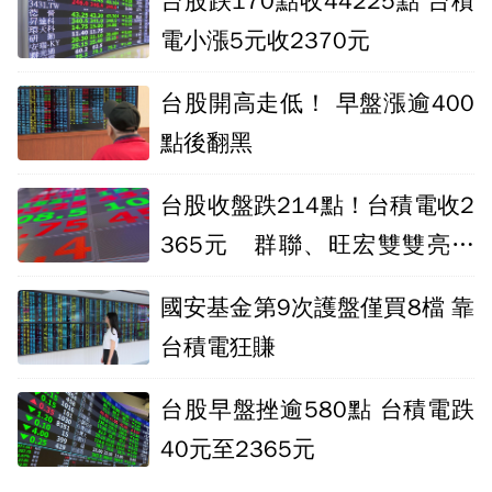
台股跌170點收44225點 台積
電小漲5元收2370元
台股開高走低！ 早盤漲逾400
點後翻黑
台股收盤跌214點！台積電收2
365元 群聯、旺宏雙雙亮燈
漲停
國安基金第9次護盤僅買8檔 靠
台積電狂賺
台股早盤挫逾580點 台積電跌
40元至2365元