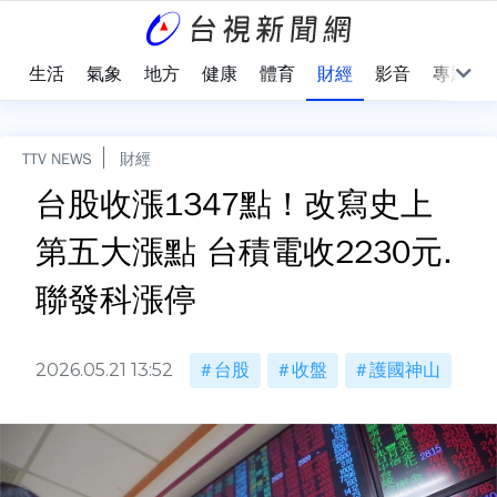
樂
生活
氣象
地方
健康
體育
財經
影音
專題
TTV NEWS
財經
台股收漲1347點！改寫史上
第五大漲點 台積電收2230元.
聯發科漲停
2026.05.21 13:52
台股
收盤
護國神山