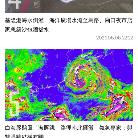
基隆港海水倒灌 海洋廣場水淹至馬路、廟口夜市店
家急築沙包牆擋水
2026.08.08 22:22
白海豚颱風「海豚跳」路徑南北擺盪 氣象專家：與
雙眼牆結構有關