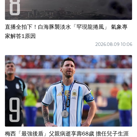
直播全拍下！白海豚襲淡水「罕現龍捲風」 氣象專
家解答1原因
2026.08.09 10:06
梅西「最強後盾」父親病逝享壽68歲 擔任兒子生涯