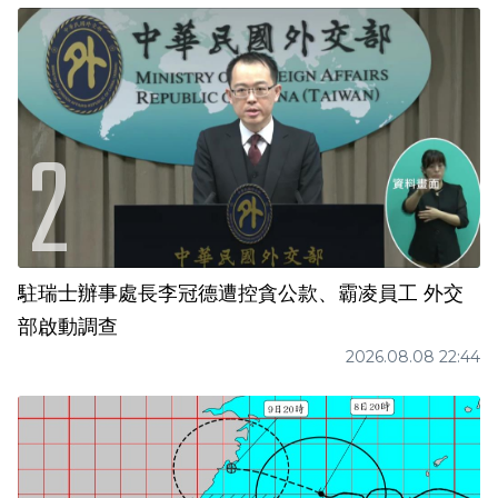
駐瑞士辦事處長李冠德遭控貪公款、霸凌員工 外交
部啟動調查
2026.08.08 22:44