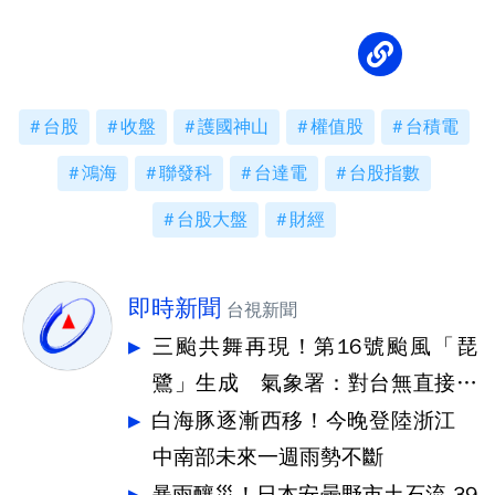
台股
收盤
護國神山
權值股
台積電
鴻海
聯發科
台達電
台股指數
台股大盤
財經
即時新聞
台視新聞
三颱共舞再現！第16號颱風「琵
鷺」生成 氣象署：對台無直接影
響
白海豚逐漸西移！今晚登陸浙江
中南部未來一週雨勢不斷