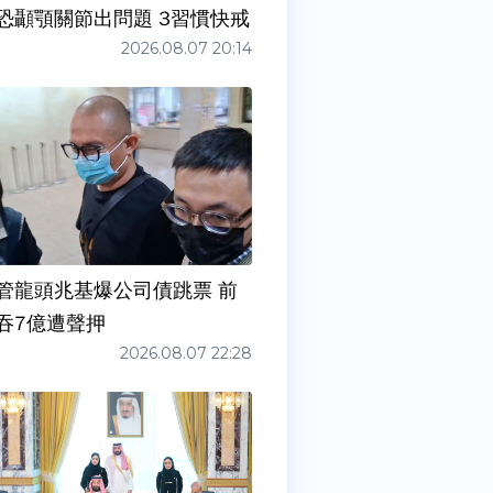
症狀」恐顳顎關節出問題 3習慣快戒
2026.08.07 20:14
管龍頭兆基爆公司債跳票 前
吞7億遭聲押
2026.08.07 22:28