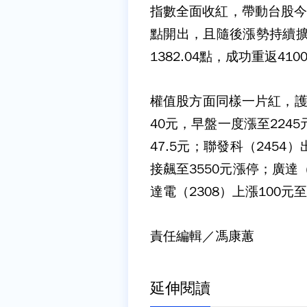
指數全面收紅，帶動台股今（2
點開出，且隨後漲勢持續擴大
1382.04點，成功重返41
權值股方面同樣一片紅，護國
40元，早盤一度漲至2245
47.5元；聯發科（2454
接飆至3550元漲停；廣達（
達電（2308）上漲100元至
責任編輯／馮康蕙
延伸閱讀