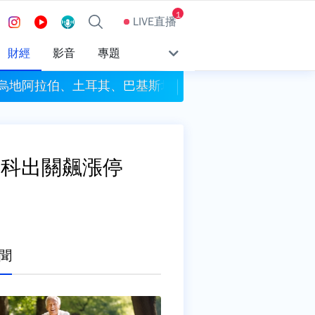
1
LIVE直播
財經
影音
專題
沙烏地阿拉伯、土耳其、巴基斯坦簽署共同防禦條約
今彩539頭獎開4注獎
發科出關飆漲停
聞