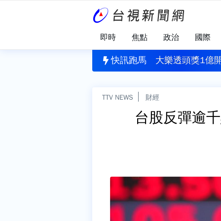
即時
焦點
政治
國際
園犯案
」揪出健康警訊！每4人就有1人需關懷
快訊跑馬
大樂透頭獎1億開
TTV NEWS
財經
台股反彈逾千