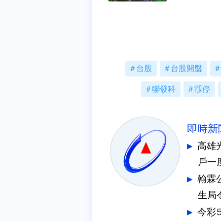
台股
台股開盤
聯發科
漲停
即時新
高雄
戶一
翰霖
生局
今彩