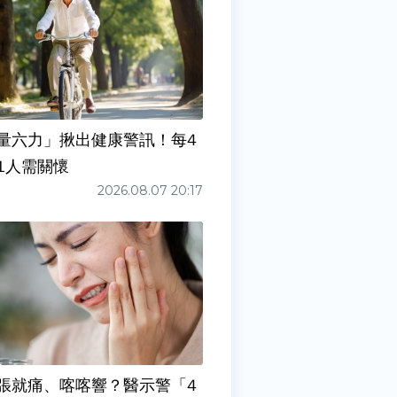
量六力」揪出健康警訊！每4
1人需關懷
2026.08.07 20:17
張就痛、喀喀響？醫示警「4