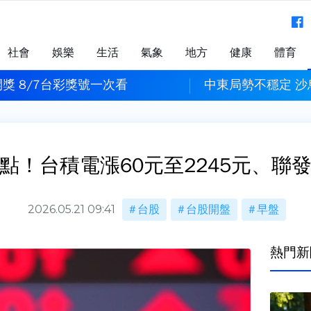
社會
娛樂
生活
氣象
地方
健康
體育
獎 8/7台彩獎號一次看
中東局勢不穩定 
點！台積電漲60元至2245元、聯
2026.05.21 09:41
台股
台股開盤
早盤
熱門新