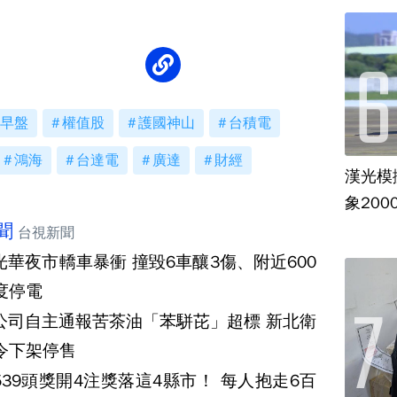
早盤
權值股
護國神山
台積電
鴻海
台達電
廣達
財經
漢光模
象20
聞
台視新聞
光華夜市轎車暴衝 撞毀6車釀3傷、附近600
度停電
公司自主通報苦茶油「苯駢芘」超標 新北衛
令下架停售
539頭獎開4注獎落這4縣市！ 每人抱走6百