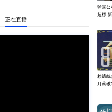
翰霖公
超標 
正在直播
賴總統
月薪破