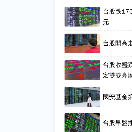
台股跌17
元
台股開高走
台股收盤跌
宏雙雙亮
國安基金第
台股早盤挫