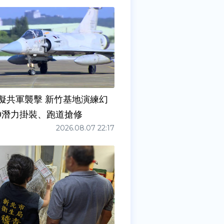
擬共軍襲擊 新竹基地演練幻
00潛力掛裝、跑道搶修
2026.08.07 22:17