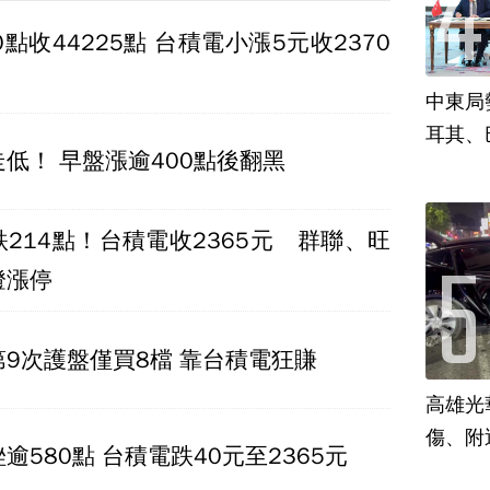
0點收44225點 台積電小漲5元收2370
中東局
耳其、
低！ 早盤漲逾400點後翻黑
214點！台積電收2365元 群聯、旺
燈漲停
9次護盤僅買8檔 靠台積電狂賺
高雄光
傷、附
逾580點 台積電跌40元至2365元