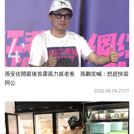
孫安佐開庭後首露面力挺老爸 孫鵬笑喊：想趕快當
阿公
2026.08.06 21:07