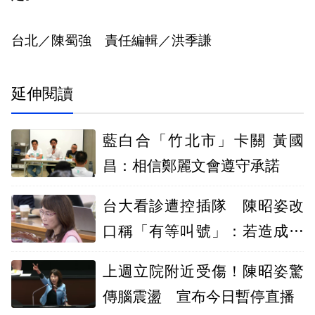
台北／陳蜀強 責任編輯／洪季謙
延伸閱讀
藍白合「竹北市」卡關 黃國
昌：相信鄭麗文會遵守承諾
台大看診遭控插隊 陳昭姿改
口稱「有等叫號」：若造成誤
會願道歉
上週立院附近受傷！陳昭姿驚
傳腦震盪 宣布今日暫停直播