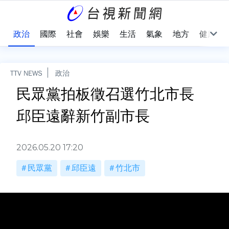
點
政治
國際
社會
娛樂
生活
氣象
地方
健康
TTV NEWS
政治
民眾黨拍板徵召選竹北市長
邱臣遠辭新竹副市長
2026.05.20 17:20
民眾黨
邱臣遠
竹北市