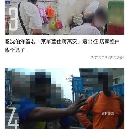
邀沈伯洋簽名「菜單蓋住蔣萬安」遭出征 店家塗白
漆全遮了
2026.08.05 22:45