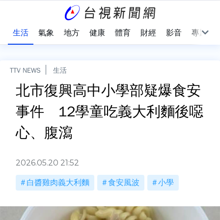
樂
生活
氣象
地方
健康
體育
財經
影音
專題
TTV NEWS
生活
北市復興高中小學部疑爆食安
事件 12學童吃義大利麵後噁
心、腹瀉
2026.05.20 21:52
白醬雞肉義大利麵
食安風波
小學