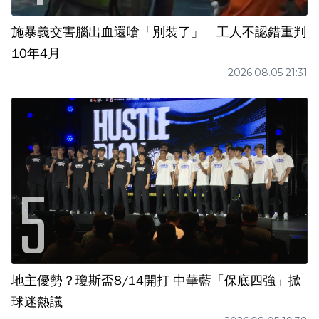
施暴義交害腦出血還嗆「別裝了」 工人不認錯重判
10年4月
2026.08.05 21:31
地主優勢？瓊斯盃8/14開打 中華藍「保底四強」掀
球迷熱議