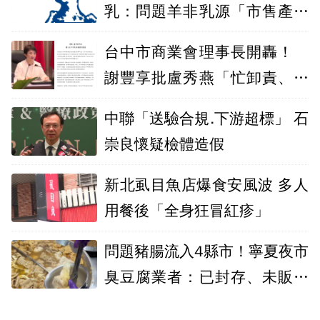
乳：問題羊非乳源「市售產品
皆安全」
台中市商業會理事長開轟！
謝豐享批盧秀燕「忙卸責、不
補救」
中聯「送驗合規.下游超標」 石
崇良懷疑檢體造假
新北虱目魚店爆食安風波 多人
用餐後「全身狂冒紅疹」
問題豬腸流入4縣市！寧夏夜市
臭豆腐業者：已封存、未販售
給消費者