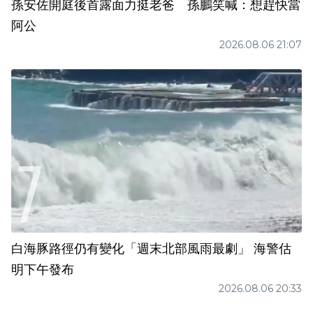
孫安佐開庭後首露面力挺老爸 孫鵬笑喊：想趕快當
阿公
2026.08.06 21:07
白海豚路徑仍有變化「週末北部風雨最劇」 海警估
明下午發布
2026.08.06 20:33