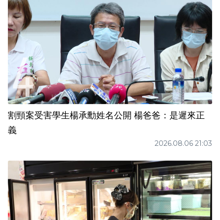
割頸案受害學生楊承勳姓名公開 楊爸爸：是遲來正
義
2026.08.06 21:03