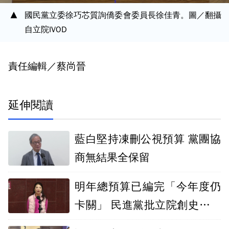
國民黨立委徐巧芯質詢僑委會委員長徐佳青。圖／翻攝
自立院IVOD
責任編輯／蔡尚晉
延伸閱讀
藍白堅持凍刪公視預算 黨團協
商無結果全保留
明年總預算已編完「今年度仍
卡關」 民進黨批立院創史上最
荒謬紀錄