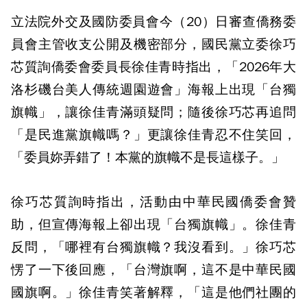
立法院外交及國防委員會今（20）日審查僑務委
員會主管收支公開及機密部分，國民黨立委徐巧
芯質詢僑委會委員長徐佳青時指出，「2026年大
洛杉磯台美人傳統週園遊會」海報上出現「台獨
旗幟」，讓徐佳青滿頭疑問；隨後徐巧芯再追問
「是民進黨旗幟嗎？」更讓徐佳青忍不住笑回，
「委員妳弄錯了！本黨的旗幟不是長這樣子。」
徐巧芯質詢時指出，活動由中華民國僑委會贊
助，但宣傳海報上卻出現「台獨旗幟」。徐佳青
反問，「哪裡有台獨旗幟？我沒看到。」徐巧芯
愣了一下後回應，「台灣旗啊，這不是中華民國
國旗啊。」徐佳青笑著解釋，「這是他們社團的