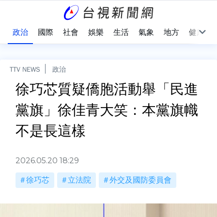
點
政治
國際
社會
娛樂
生活
氣象
地方
健康
TTV NEWS
政治
徐巧芯質疑僑胞活動舉「民進
黨旗」徐佳青大笑：本黨旗幟
不是長這樣
2026.05.20 18:29
徐巧芯
立法院
外交及國防委員會