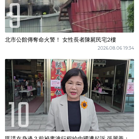
北市公館傳奪命火警！ 女性長者陳屍民宅2樓
2026.08.06 19:34
匪諜在身邊？前祕書洩行程給中國遭起訴 張麗善：