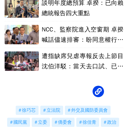
談明年度總預算 卓揆：已向賴
總統報告四大重點
NCC、監察院進入空窗期 卓揆
喊話儘速排審：盼同意權行使
正常化
遭指缺席兒虐專報反去上節目
沈伯洋駁：當天去口試、已改
書面質詢
徐巧芯
立法院
外交及國防委員會
國民黨
立委
僑委會
徐佳青
政治