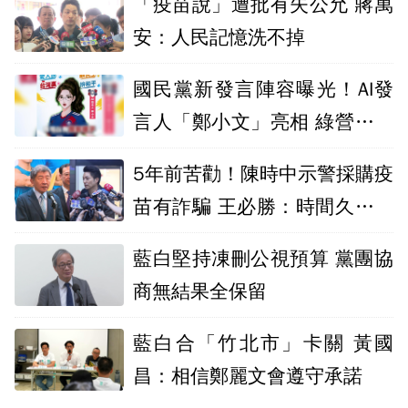
「疫苗說」遭批有失公允 蔣萬
安：人民記憶洗不掉
國民黨新發言陣容曝光！AI發
言人「鄭小文」亮相 綠營酸：
出錯誰負責
5年前苦勸！陳時中示警採購疫
苗有詐騙 王必勝：時間久看出
睿智
藍白堅持凍刪公視預算 黨團協
商無結果全保留
藍白合「竹北市」卡關 黃國
昌：相信鄭麗文會遵守承諾