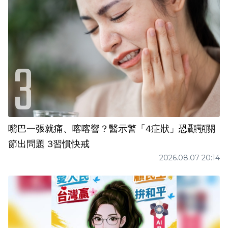
嘴巴一張就痛、喀喀響？醫示警「4症狀」恐顳顎關
節出問題 3習慣快戒
2026.08.07 20:14