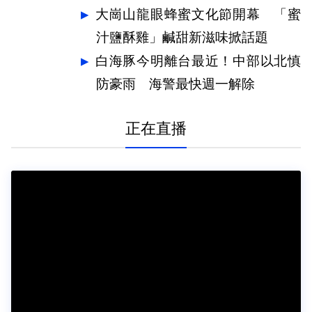
大崗山龍眼蜂蜜文化節開幕 「蜜
汁鹽酥雞」鹹甜新滋味掀話題
白海豚今明離台最近！中部以北慎
防豪雨 海警最快週一解除
正在直播