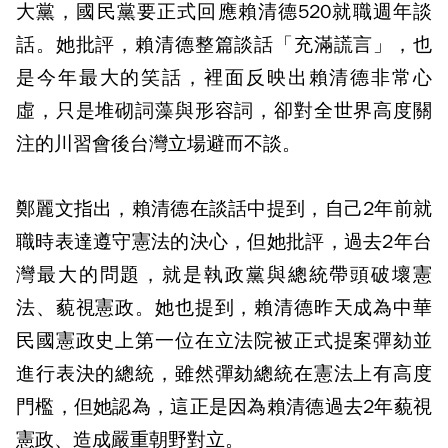
大黨，國民黨要正式回應賴清德520就職週年談
話。她批評，賴清德整篇談話「充滿謊言」，也
是今年最大的笑話，裡面反映出賴清德非常心
虛，只是堆砌詞藻與形容詞，卻對全世界高度關
注的川習會後台灣立場避而不談。
鄭麗文指出，賴清德在談話中提到，自己2年前就
職時表達遵守憲法的決心，但她批評，過去2年台
灣最大的問題，就是執政黨與總統帶頭破壞憲
法、藐視憲政。她也提到，賴清德昨天成為中華
民國憲政史上第一位在立法院被正式提案彈劾並
進行表決的總統，雖然彈劾總統在憲法上有高度
門檻，但她認為，這正是因為賴清德過去2年藐視
憲政、造成嚴重朝野對立。