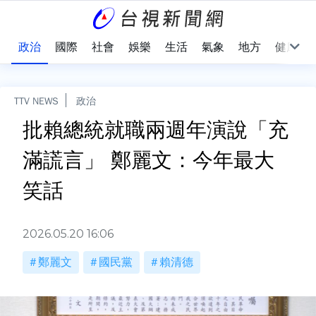
點
政治
國際
社會
娛樂
生活
氣象
地方
健康
TTV NEWS
政治
批賴總統就職兩週年演說「充
滿謊言」 鄭麗文：今年最大
笑話
2026.05.20 16:06
鄭麗文
國民黨
賴清德