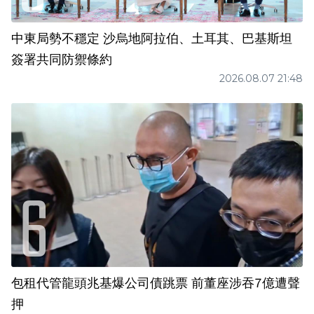
中東局勢不穩定 沙烏地阿拉伯、土耳其、巴基斯坦
簽署共同防禦條約
2026.08.07 21:48
包租代管龍頭兆基爆公司債跳票 前董座涉吞7億遭聲
押