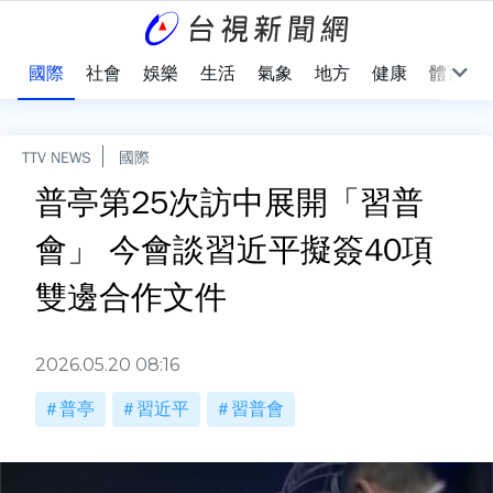
治
國際
社會
娛樂
生活
氣象
地方
健康
體育
TTV NEWS
國際
普亭第25次訪中展開「習普
會」 今會談習近平擬簽40項
雙邊合作文件
2026.05.20 08:16
普亭
習近平
習普會