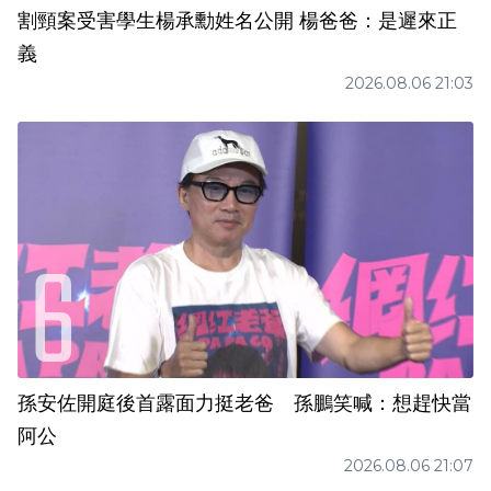
割頸案受害學生楊承勳姓名公開 楊爸爸：是遲來正
義
2026.08.06 21:03
孫安佐開庭後首露面力挺老爸 孫鵬笑喊：想趕快當
阿公
2026.08.06 21:07