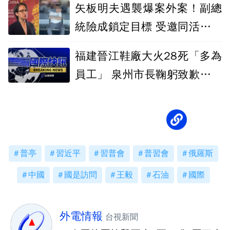
矢板明夫遇襲爆案外案！副總
統險成鎖定目標 受邀同活動因
故缺席躲過
福建晉江鞋廠大火28死「多為
員工」 泉州市長鞠躬致歉、習
近平要追責
普亭
習近平
習普會
普習會
俄羅斯
中國
國是訪問
王毅
石油
國際
外電情報
台視新聞