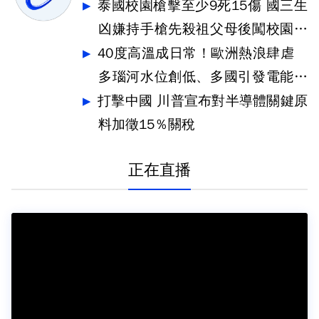
泰國校園槍擊至少9死15傷 國三生
凶嫌持手槍先殺祖父母後闖校園犯
案
40度高溫成日常！歐洲熱浪肆虐
多瑙河水位創低、多國引發電能危
機
打擊中國 川普宣布對半導體關鍵原
料加徵15％關稅
正在直播