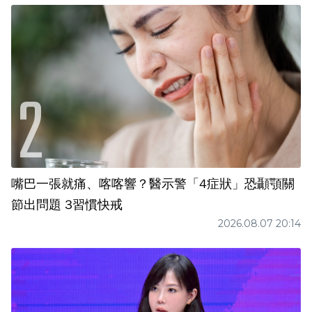
嘴巴一張就痛、喀喀響？醫示警「4症狀」恐顳顎關
節出問題 3習慣快戒
2026.08.07 20:14