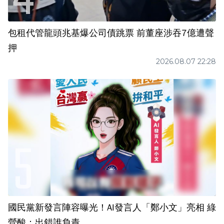
包租代管龍頭兆基爆公司債跳票 前董座涉吞7億遭聲
押
2026.08.07 22:28
國民黨新發言陣容曝光！AI發言人「鄭小文」亮相 綠
營酸：出錯誰負責