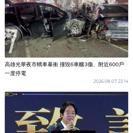
高雄光華夜市轎車暴衝 撞毀6車釀3傷、附近600戶
一度停電
2026.08.07 23:14