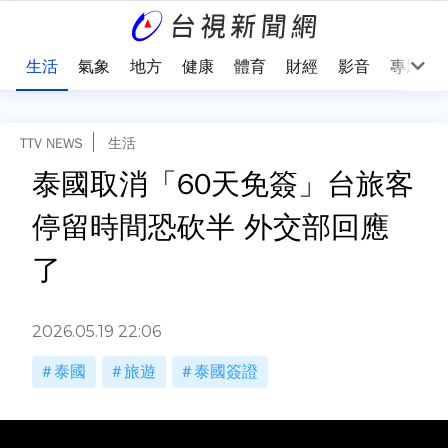
樂
生活
氣象
地方
健康
體育
財經
影音
專題
TTV NEWS
生活
泰國取消「60天免簽」台旅客
停留時間恐砍半 外交部回應
了
2026.05.19 22:06
泰國
旅遊
泰國簽證