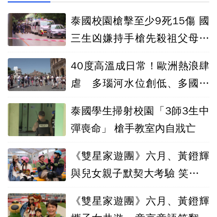
泰國校園槍擊至少9死15傷 國
三生凶嫌持手槍先殺祖父母後
闖校園犯案
40度高溫成日常！歐洲熱浪肆
虐 多瑙河水位創低、多國引
發電能危機
泰國學生掃射校園「3師3生中
彈喪命」 槍手教室內自戕亡
《雙星家遊團》六月、黃鐙輝
與兒女親子默契大考驗 笑料百
出！
《雙星家遊團》六月、黃鐙輝