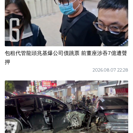
包租代管龍頭兆基爆公司債跳票 前董座涉吞7億遭聲
押
2026.08.07 22:28