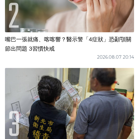
嘴巴一張就痛、喀喀響？醫示警「4症狀」恐顳顎關
節出問題 3習慣快戒
2026.08.07 20:14