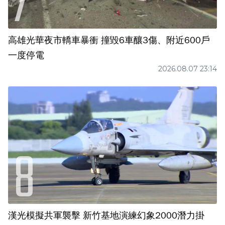
高雄光華夜市轎車暴衝 撞毀6車釀3傷、附近600戶
一度停電
2026.08.07 23:14
漢光模擬共軍襲擊 新竹基地演練幻象2000潛力掛