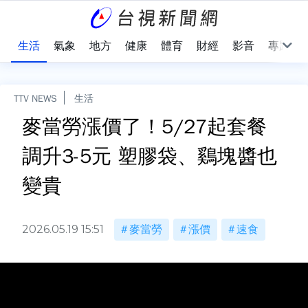
樂
生活
氣象
地方
健康
體育
財經
影音
專題
TTV NEWS
生活
麥當勞漲價了！5/27起套餐
調升3-5元 塑膠袋、鷄塊醬也
變貴
2026.05.19 15:51
麥當勞
漲價
速食