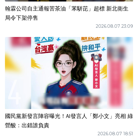
翰霖公司自主通報苦茶油「苯駢芘」超標 新北衛生
局令下架停售
2026.08.07 23:09
國民黨新發言陣容曝光！AI發言人「鄭小文」亮相 綠
營酸：出錯誰負責
2026.08.07 18:51