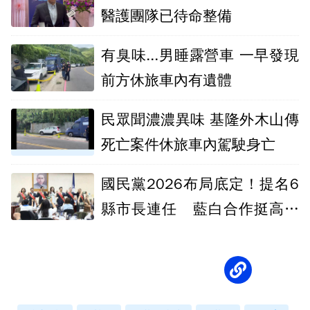
醫護團隊已待命整備
有臭味...男睡露營車 一早發現
前方休旅車內有遺體
民眾聞濃濃異味 基隆外木山傳
死亡案件休旅車內駕駛身亡
國民黨2026布局底定！提名6
縣市長連任 藍白合作挺高虹
安、張啓楷