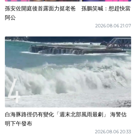
孫安佐開庭後首露面力挺老爸 孫鵬笑喊：想趕快當
阿公
2026.08.06 21:07
白海豚路徑仍有變化「週末北部風雨最劇」 海警估
明下午發布
2026.08.06 20:33