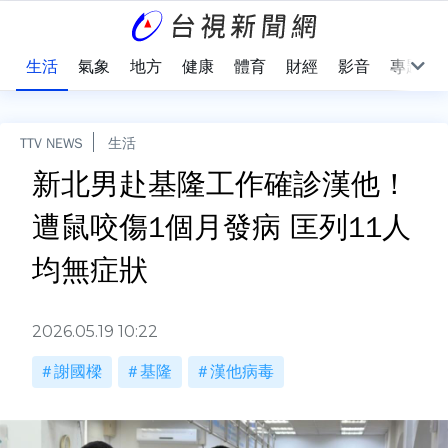
樂
生活
氣象
地方
健康
體育
財經
影音
專題
TTV NEWS
生活
新北男赴基隆工作確診漢他！
遭鼠咬傷1個月發病 匡列11人
均無症狀
2026.05.19 10:22
謝國樑
基隆
漢他病毒