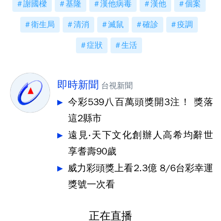
謝國樑
基隆
漢他病毒
漢他
個案
衛生局
清消
滅鼠
確診
疫調
症狀
生活
即時新聞
台視新聞
今彩539八百萬頭獎開3注！ 獎落
這2縣市
遠見‧天下文化創辦人高希均辭世
享耆壽90歲
威力彩頭獎上看2.3億 8/6台彩幸運
獎號一次看
正在直播