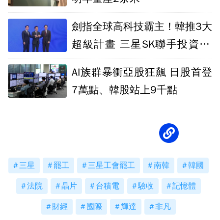
劍指全球高科技霸主！韓推3大
超級計畫 三星SK聯手投資21
兆
AI族群暴衝亞股狂飆 日股首登
7萬點、韓股站上9千點
三星
罷工
三星工會罷工
南韓
韓國
法院
晶片
台積電
驗收
記憶體
財經
國際
輝達
非凡