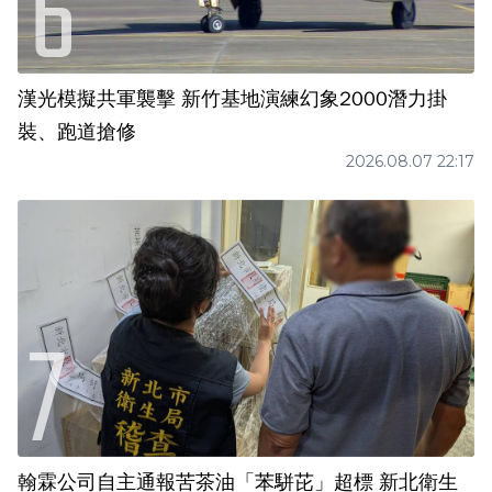
漢光模擬共軍襲擊 新竹基地演練幻象2000潛力掛
裝、跑道搶修
2026.08.07 22:17
翰霖公司自主通報苦茶油「苯駢芘」超標 新北衛生