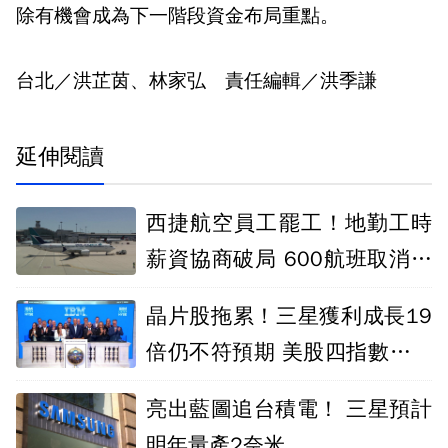
除有機會成為下一階段資金布局重點。
台北／洪芷茵、林家弘 責任編輯／洪季謙
延伸閱讀
西捷航空員工罷工！地勤工時
薪資協商破局 600航班取消影
響25萬人
晶片股拖累！三星獲利成長19
倍仍不符預期 美股四指數全收
黑
亮出藍圖追台積電！ 三星預計
明年量產2奈米