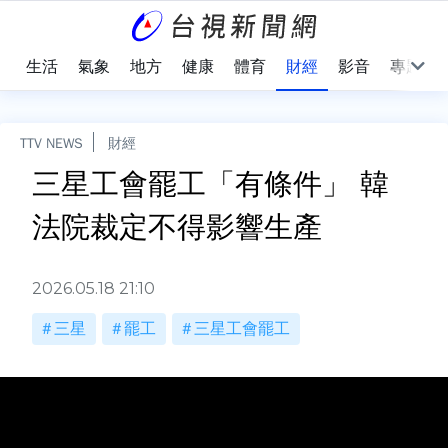
樂
生活
氣象
地方
健康
體育
財經
影音
專題
TTV NEWS
財經
三星工會罷工「有條件」 韓
法院裁定不得影響生產
2026.05.18 21:10
三星
罷工
三星工會罷工