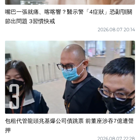
嘴巴一張就痛、喀喀響？醫示警「4症狀」恐顳顎關
節出問題 3習慣快戒
2026.08.07 20:14
包租代管龍頭兆基爆公司債跳票 前董座涉吞7億遭聲
押
2026.08.07 22:28