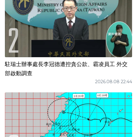
駐瑞士辦事處長李冠德遭控貪公款、霸凌員工 外交
部啟動調查
2026.08.08 22:44