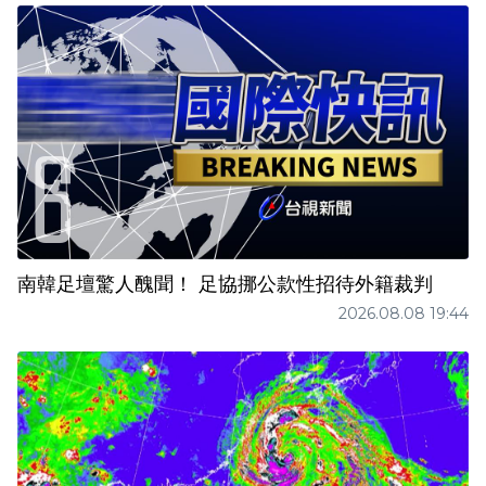
南韓足壇驚人醜聞！ 足協挪公款性招待外籍裁判
2026.08.08 19:44