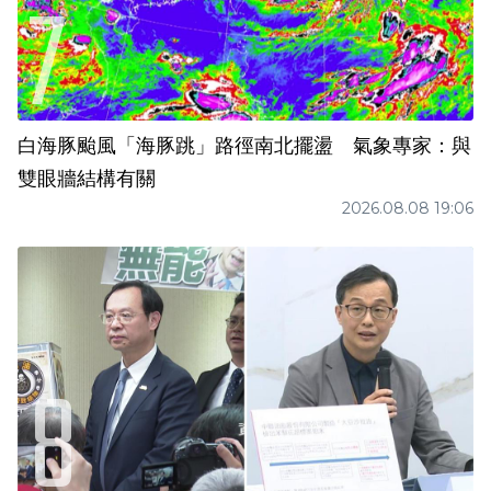
白海豚颱風「海豚跳」路徑南北擺盪 氣象專家：與
雙眼牆結構有關
2026.08.08 19:06