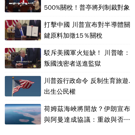
500%關稅！普亭將列制裁對象
打擊中國 川普宣布對半導體關
鍵原料加徵15％關稅
駁斥美國軍火短缺！ 川普嗆：
叛國洩密者送進監獄
川普簽行政命令 反制生育旅遊.
出生公民權
荷姆茲海峽將開放？伊朗宣布
與阿曼達成協議：重啟與否取
決美國