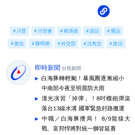
川普
川習會
賴清德
談話
通話
接洽
陳明祺
外交部
沈有忠
政治
即時新聞
台視新聞
白海豚轉輕颱！暴風圈逐漸縮小
中南部今夜至明晨防大雨
漢光演習「掉彈」！8吋榴砲彈滾
落台13線水溝 國軍緊急封路搬運
中職／白海豚攪局！ 8/9龍猿大
戰、富邦悍將對統一獅皆延賽