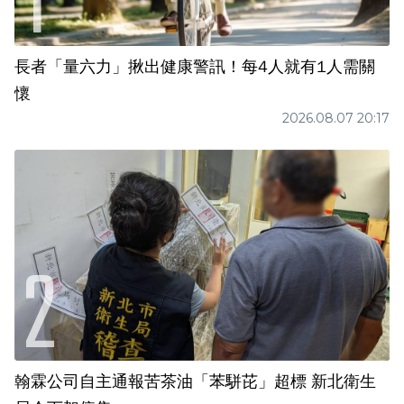
長者「量六力」揪出健康警訊！每4人就有1人需關
懷
2026.08.07 20:17
翰霖公司自主通報苦茶油「苯駢芘」超標 新北衛生