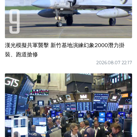
漢光模擬共軍襲擊 新竹基地演練幻象2000潛力掛
裝、跑道搶修
2026.08.07 22:17