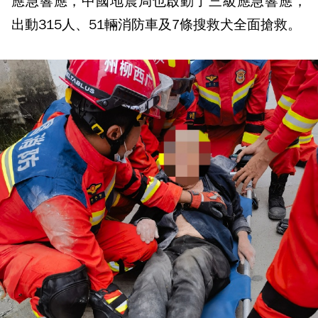
應急響應，中國地震局也啟動了三級應急響應，
出動315人、51輛消防車及7條搜救犬全面搶救。