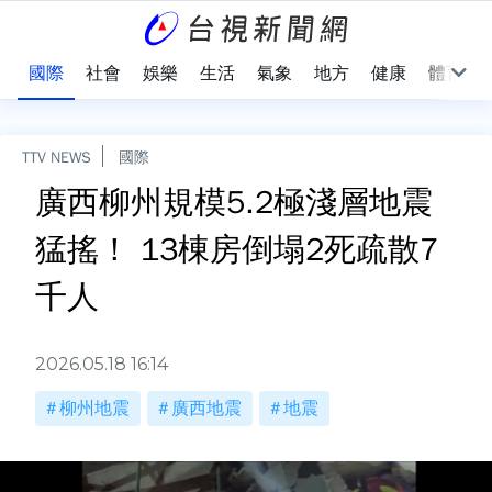
治
國際
社會
娛樂
生活
氣象
地方
健康
體育
TTV NEWS
國際
廣西柳州規模5.2極淺層地震
猛搖！ 13棟房倒塌2死疏散7
千人
2026.05.18 16:14
柳州地震
廣西地震
地震