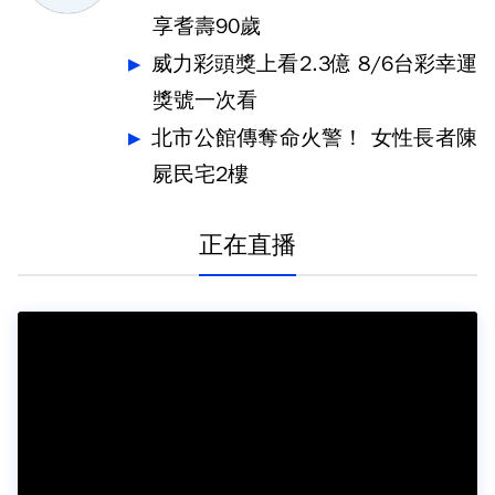
享耆壽90歲
威力彩頭獎上看2.3億 8/6台彩幸運
獎號一次看
北市公館傳奪命火警！ 女性長者陳
屍民宅2樓
正在直播