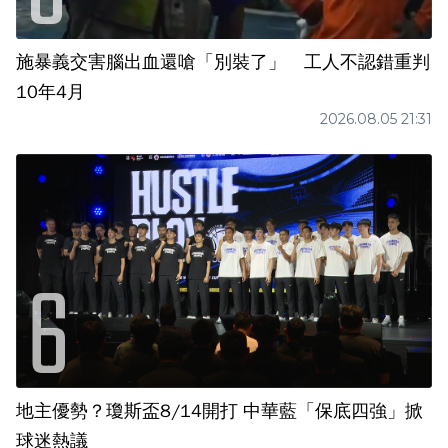
施暴義交害腦出血還嗆「別裝了」 工人不認錯重判
10年4月
2026.08.05 21:31
地主優勢？瓊斯盃8/14開打 中華藍「保底四強」掀
球迷熱議