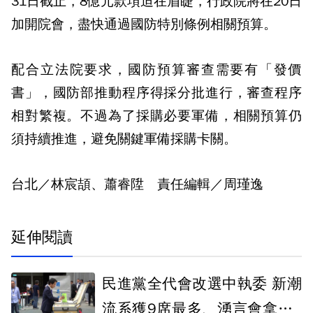
31日截止，8億元款項迫在眉睫，行政院將在20日
加開院會，盡快通過國防特別條例相關預算。
配合立法院要求，國防預算審查需要有「發價
書」，國防部推動程序得採分批進行，審查程序
相對繁複。不過為了採購必要軍備，相關預算仍
須持續推進，避免關鍵軍備採購卡關。
台北／林宸頡、蕭睿陞 責任編輯／周瑾逸
延伸閱讀
民進黨全代會改選中執委 新潮
流系獲9席最多、湧言會拿下2