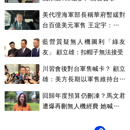
席
美代理海軍部長稱華府暫緩對
台百億美元軍售 王定宇：決定
權不在他
藍營質疑無人機圖利「綠友
友」 顧立雄：扣帽子無法接受
川習會後對台軍售喊卡？ 顧立
雄：美方長期以軍售維持台海
和平
回歸年度預算仍刪凍？馬文君
遭爆再刪無人機經費 她喊：浪
費才是傷害