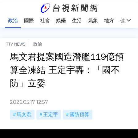
點
政治
國際
社會
娛樂
生活
氣象
地方
健康
TTV NEWS
政治
馬文君提案國造潛艦119億預
算全凍結 王定宇轟：「國不
防」立委
2026.05.17 12:57
馬文君
王定宇
國防預算