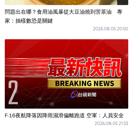
問題出在哪？食用油風暴從大豆油燒到苦茶油 專
家：抽樣數恐是關鍵
2026.08.05 20:50
F-16夜航降落因降雨濕滑偏離跑道 空軍：人員安全
2026.08.05 21:53