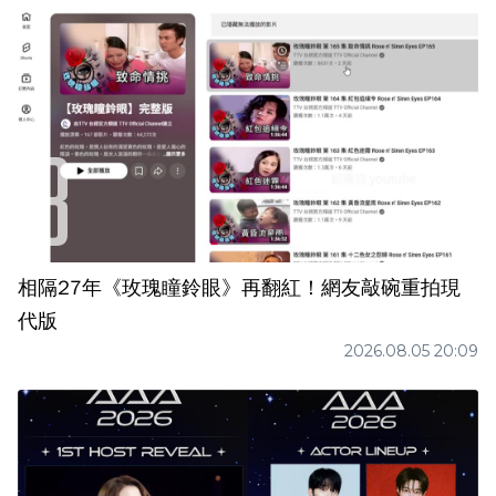
相隔27年《玫瑰瞳鈴眼》再翻紅！網友敲碗重拍現
代版
2026.08.05 20:09