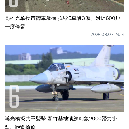
高雄光華夜市轎車暴衝 撞毀6車釀3傷、附近600戶
一度停電
2026.08.07 23:14
漢光模擬共軍襲擊 新竹基地演練幻象2000潛力掛
裝、跑道搶修