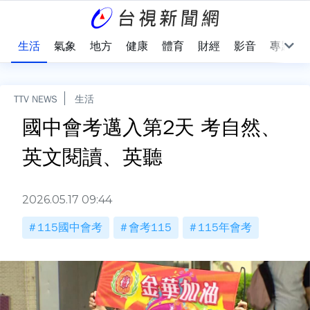
樂
生活
氣象
地方
健康
體育
財經
影音
專題
TTV NEWS
生活
國中會考邁入第2天 考自然、
英文閱讀、英聽
2026.05.17 09:44
115國中會考
會考115
115年會考