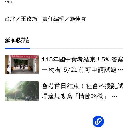
清。
台北／王孜筠 責任編輯／施佳宜
延伸閱讀
115年國中會考結束！5科答案
一次看 5/21前可申請試題疑
義
會考首日結束！社會科擾亂試
場違規改為「情節輕微」 數學
科違規45件