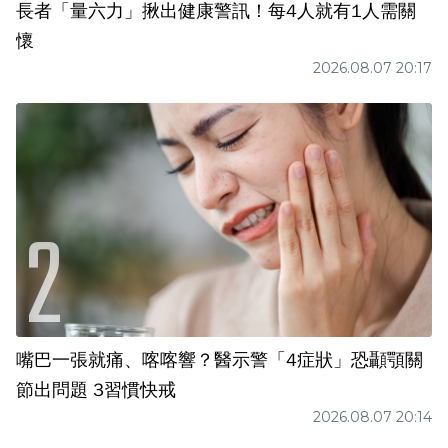
長者「量六力」揪出健康警訊！每4人就有1人需關
懷
2026.08.07 20:17
嘴巴一張就痛、喀喀響？醫示警「4症狀」恐顳顎關
節出問題 3習慣快戒
2026.08.07 20:14