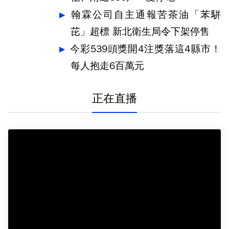
翰霖公司自主通報苦茶油「苯駢
芘」超標 新北衛生局令下架停售
今彩539頭獎開4注獎落這4縣市！
每人抱走6百萬元
正在直播