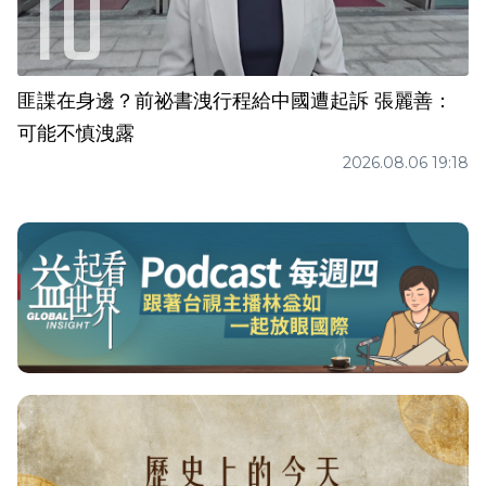
匪諜在身邊？前祕書洩行程給中國遭起訴 張麗善：
可能不慎洩露
2026.08.06 19:18