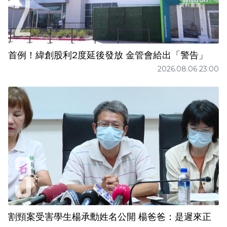
首例！緯創股利2度延後發放 金管會給出「警告」
2026.08.06 23:00
割頸案受害學生楊承勳姓名公開 楊爸爸：是遲來正