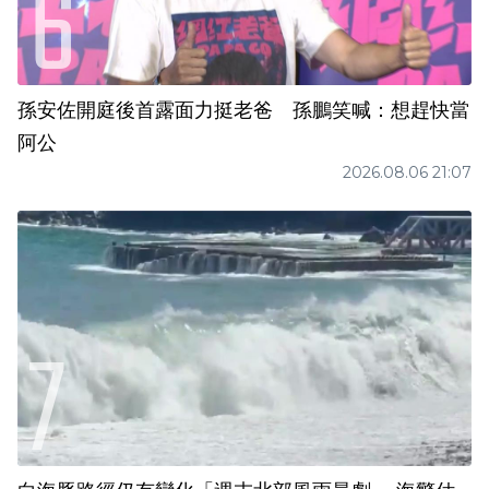
孫安佐開庭後首露面力挺老爸 孫鵬笑喊：想趕快當
阿公
2026.08.06 21:07