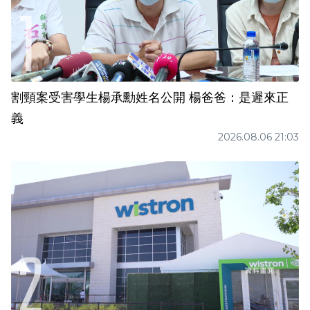
割頸案受害學生楊承勳姓名公開 楊爸爸：是遲來正
義
2026.08.06 21:03