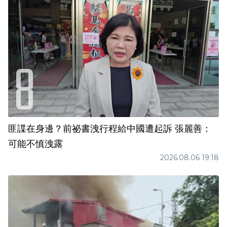
匪諜在身邊？前祕書洩行程給中國遭起訴 張麗善：
可能不慎洩露
2026.08.06 19:18