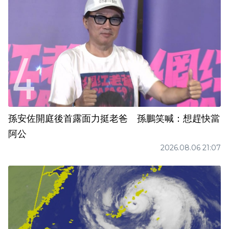
孫安佐開庭後首露面力挺老爸 孫鵬笑喊：想趕快當
阿公
2026.08.06 21:07