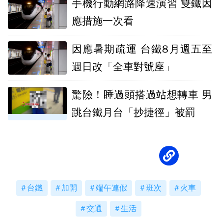
手機行動網路降速演習 雙鐵因
應措施一次看
因應暑期疏運 台鐵8月週五至
週日改「全車對號座」
驚險！睡過頭搭過站想轉車 男
跳台鐵月台「抄捷徑」被罰
台鐵
加開
端午連假
班次
火車
交通
生活