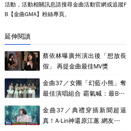
活動，活動相關訊息請搜尋金曲活動官網或追蹤F
B【金曲GMA】粉絲專頁。
延伸閱讀
蔡依林曝廣州演出後「想放長
假」 再提金曲最佳MV獎
金曲37／女團「幻藍小熊」奪
最佳演唱組合 霸氣喊：最BAD
ASS的反擊
金曲37／典禮穿插新聞超逼
真！A-Lin神還原江蕙 網友好評