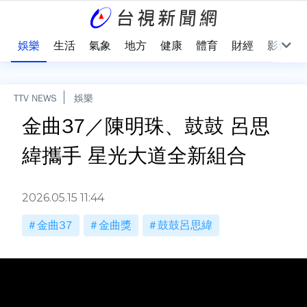
會
娛樂
生活
氣象
地方
健康
體育
財經
影音
TTV NEWS
娛樂
金曲37／陳明珠、鼓鼓 呂思
緯攜手 星光大道全新組合
2026.05.15 11:44
金曲37
金曲獎
鼓鼓呂思緯