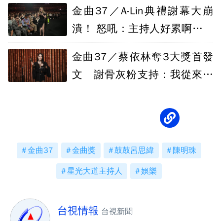
不間斷
金曲37／A-Lin典禮謝幕大崩
潰！ 怒吼：主持人好累啊我要
去吃肉了
金曲37／蔡依林奪3大獎首發
文 謝骨灰粉支持：我從來不
孤單
金曲37
金曲獎
鼓鼓呂思緯
陳明珠
星光大道主持人
娛樂
台視情報
台視新聞