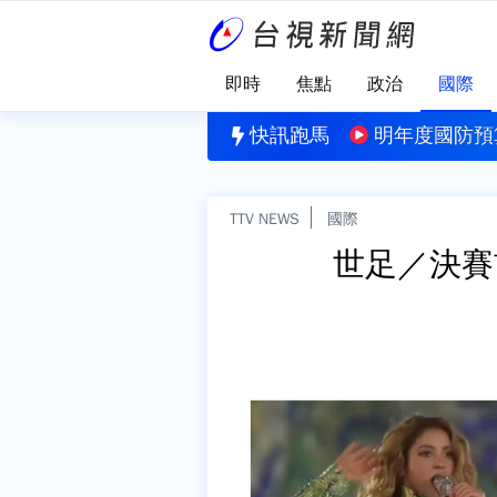
即時
焦點
政治
國際
甩雨！楊梅20年老樹倒下砸車 新竹尖石同車高巨石崩落
快訊跑馬
明年度國防預算
TTV NEWS
國際
世足／決賽