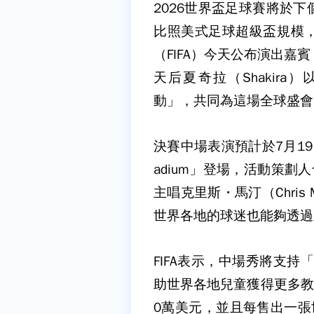
2026世界盃足球賽將於
比照美式足球超級盃規模
（FIFA）今天公布演出嘉賓
天后夏奇拉（Shakir
動」，共同為這場全球盛會
決賽中場表演預計於7月19日在美
adium」登場，活動策劃人
主唱克里斯・馬汀（Chris
世界各地的球迷也能夠透過
FIFA表示，中場秀將支持
助世界各地兒童獲得更多教
0萬美元，並且每售出一張