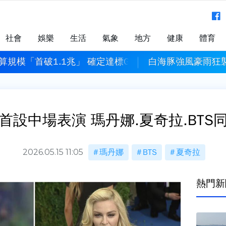
社會
娛樂
生活
氣象
地方
健康
體育
規模「首破1.1兆」 確定達標GDP 3%！
白海豚強風豪雨狂
首設中場表演 瑪丹娜.夏奇拉.BTS
2026.05.15 11:05
瑪丹娜
BTS
夏奇拉
熱門新