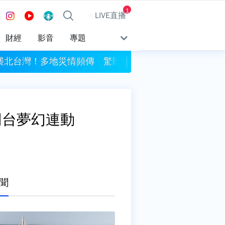
1
LIVE直播
財經
影音
專題
襲北台灣！多地災情頻傳 驚險畫面曝光
暴雨釀災！日本安曇野
同台夢幻連動
聞