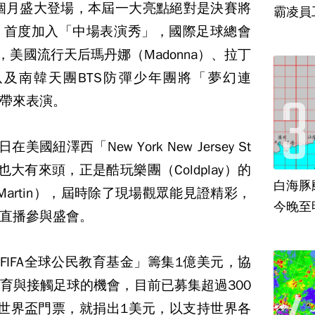
下個月盛大登場，本屆一大亮點絕對是決賽將
霸凌員
，首度加入「中場表演秀」，國際足球總會
，美國流行天后瑪丹娜（Madonna）、拉丁
a）以及南韓天團BTS防彈少年團將「夢幻連
帶來表演。
國紐澤西「New York New Jersey St
也大有來頭，正是酷玩樂團（Coldplay）的
白海豚
 Martin），屆時除了現場觀眾能見證精彩，
今晚至
直播參與盛會。
「FIFA全球公民教育基金」籌集1億美元，協
育與接觸足球的機會，目前已募集超過300
世界盃門票，就捐出1美元，以支持世界各