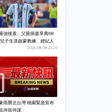
最強後盾」父親病逝享壽68
任兒子生涯啟蒙教練、經紀人
2026.08.08 23:24
豪雨襲北台灣 桃園緊急宣布
區停班停課」