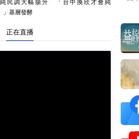
純民調大幅揚升 「台中換欣才會純
）」基層發酵
正在直播