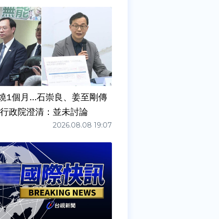
燒1個月...石崇良、姜至剛傳
請辭？ 行政院澄清：並未討論
2026.08.08 19:07