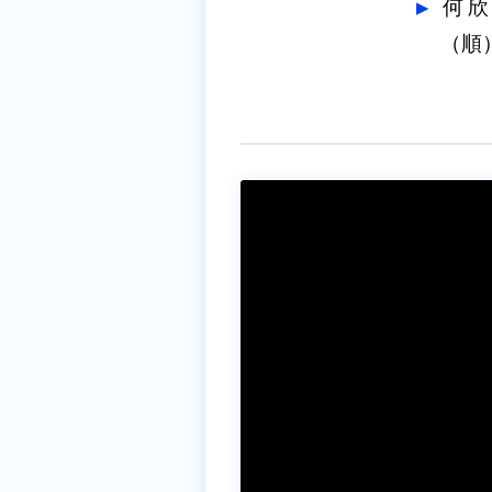
何欣
（順