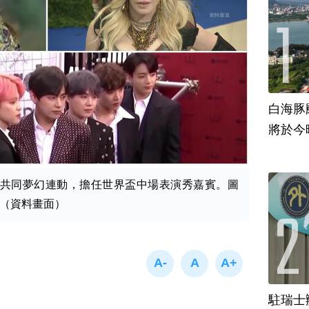
白海豚
將於今
將共同夢幻連動，擔任世界盃中場表演秀嘉賓。圖
N（資料畫面）
駐瑞士