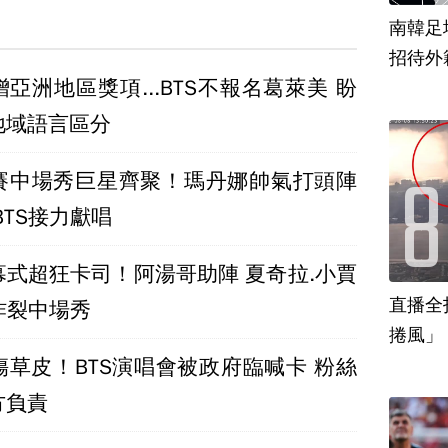
南韓足
招待外
亞洲地區獎項...BTS不報名葛萊美 盼
地域語言區分
賽中場秀巨星齊聚！瑪丹娜帥氣打頭陣
BTS接力獻唱
幕式超狂卡司！阿湯哥助陣 夏奇拉.小賈
直播全
S炸裂中場秀
捲風」
傷草皮！BTS演唱會被政府臨喊卡 粉絲
方負責