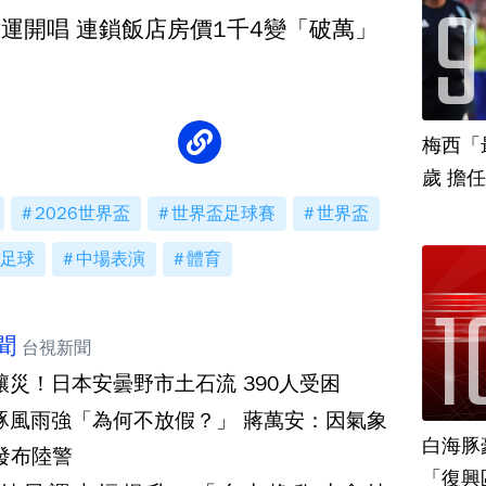
世運開唱 連鎖飯店房價1千4變「破萬」
梅西「
歲 擔
2026世界盃
世界盃足球賽
世界盃
足球
中場表演
體育
聞
台視新聞
釀災！日本安曇野市土石流 390人受困
豚風雨強「為何不放假？」 蔣萬安：因氣象
白海豚
發布陸警
「復興