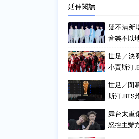
延伸閱讀
疑不滿新增
音樂不以
世足／決
小賈斯汀.
世足／閉
斯汀.BT
舞台太重
怒控主辦