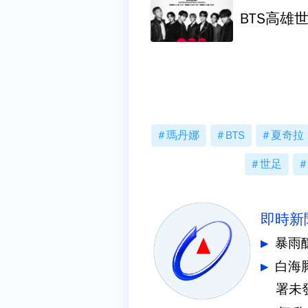
BTS高雄
瑪丹娜
BTS
夏奇拉
世足
即時新
暴雨
白海
署未