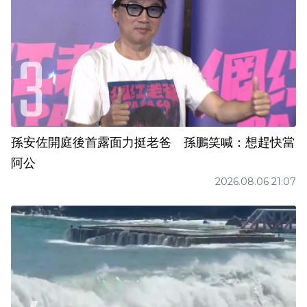
孫安佐開庭後首露面力挺老爸 孫鵬笑喊：想趕快當
阿公
2026.08.06 21:07