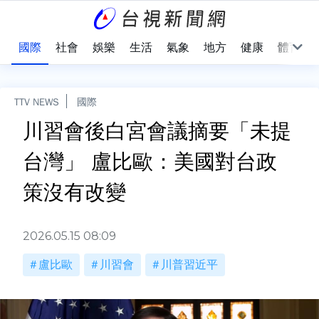
治
國際
社會
娛樂
生活
氣象
地方
健康
體育
TTV NEWS
國際
川習會後白宮會議摘要「未提
台灣」 盧比歐：美國對台政
策沒有改變
2026.05.15 08:09
盧比歐
川習會
川普習近平