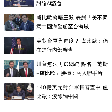
討論AI議題
盧比歐會晤王毅 表態「美不同
意中國海警船至台海域」
美對台軍售進度？ 盧比歐：仍
在進行內部審查
川普無法再選總統 點名「范斯
+盧比歐」接棒：兩人聯手所向
無敵
140億美元對台軍售審查中 盧
比歐：沒徵詢中國