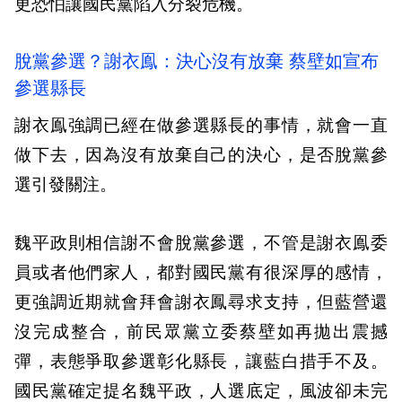
更恐怕讓國民黨陷入分裂危機。
脫黨參選？謝衣鳯：決心沒有放棄 蔡壁如宣布
參選縣長
謝衣鳯強調已經在做參選縣長的事情，就會一直
做下去，因為沒有放棄自己的決心，是否脫黨參
選引發關注。
魏平政則相信謝不會脫黨參選，不管是謝衣鳯委
員或者他們家人，都對國民黨有很深厚的感情，
更強調近期就會拜會謝衣鳳尋求支持，但藍營還
沒完成整合，前民眾黨立委蔡壁如再拋出震撼
彈，表態爭取參選彰化縣長，讓藍白措手不及。
國民黨確定提名魏平政，人選底定，風波卻未完