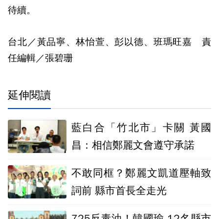
待續。
台北／黃品寧、林怡萱、彭以德、班瑪旺嘉 責
任編輯／張碧珊
延伸閱讀
藍白合「竹北市」卡關 黃國
昌：相信鄭麗文會遵守承諾
不敢同框？鄭麗文凱道壓軸致
詞前 縣市首長全走光
725反毒油！韓國瑜.12名縣市