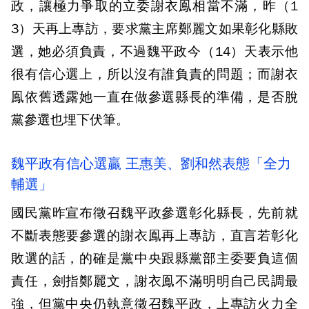
政，讓極力爭取的立委謝衣鳯相當不滿，昨（1
3）天再上專訪，要求黨主席鄭麗文如果彰化縣敗
選，她必須負責，不過魏平政今（14）天表示他
很有信心選上，所以沒有誰負責的問題；而謝衣
鳯依舊透露她一直在做參選縣長的準備，是否脫
黨參選也埋下伏筆。
魏平政有信心選贏 王惠美、劉和然表態「全力
輔選」
國民黨昨宣布徵召魏平政參選彰化縣長，先前就
不斷表態要參選的謝衣鳯再上專訪，直言若彰化
敗選的話，的確是黨中央跟縣黨部主委要負這個
責任，劍指鄭麗文，謝衣鳯不滿明明自己民調最
強，但黨中央仍執意徵召魏平政，上專訪火力全