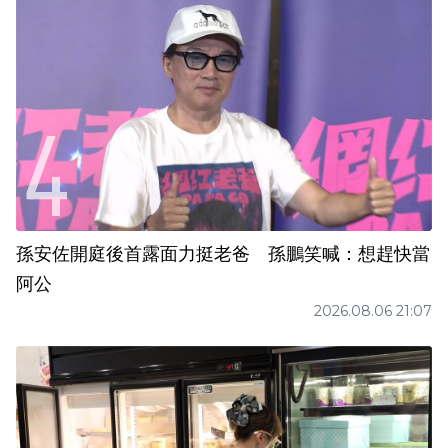
孫安佐開庭後首露面力挺老爸 孫鵬笑喊：想趕快當
阿公
2026.08.06 21:07