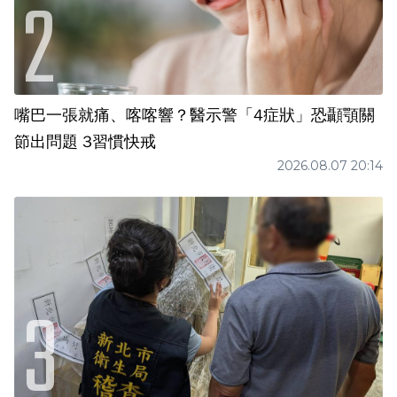
嘴巴一張就痛、喀喀響？醫示警「4症狀」恐顳顎關
節出問題 3習慣快戒
2026.08.07 20:14