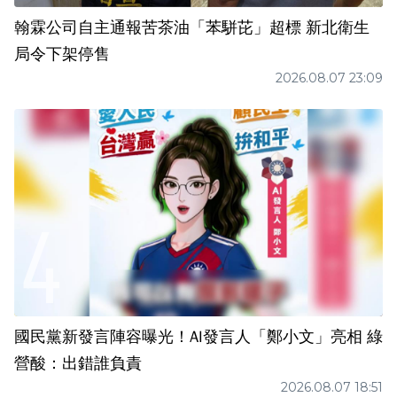
翰霖公司自主通報苦茶油「苯駢芘」超標 新北衛生
局令下架停售
2026.08.07 23:09
國民黨新發言陣容曝光！AI發言人「鄭小文」亮相 綠
營酸：出錯誰負責
2026.08.07 18:51