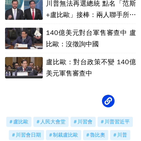
川普無法再選總統 點名「范斯
+盧比歐」接棒：兩人聯手所向
無敵
140億美元對台軍售審查中 盧
比歐：沒徵詢中國
盧比歐：對台政策不變 140億
美元軍售審查中
盧比歐
人民大會堂
川習會
川普習近平
川習會日期
制裁盧比歐
魯比奧
川普