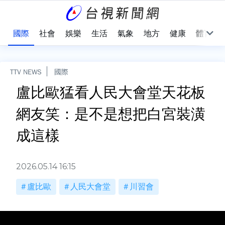
治
國際
社會
娛樂
生活
氣象
地方
健康
體育
TTV NEWS
國際
盧比歐猛看人民大會堂天花板
網友笑：是不是想把白宮裝潢
成這樣
2026.05.14 16:15
盧比歐
人民大會堂
川習會