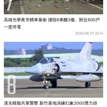
高雄光華夜市轎車暴衝 撞毀6車釀3傷、附近600戶
一度停電
2026.08.07 23:14
漢光模擬共軍襲擊 新竹基地演練幻象2000潛力掛