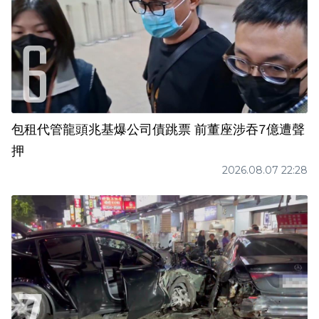
包租代管龍頭兆基爆公司債跳票 前董座涉吞7億遭聲
押
2026.08.07 22:28