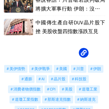
各說各話！川普嗆若談判破局
將擴大軍事行動 伊朗：沒跟美
和談
中國傳生產自研DUV晶片股下
挫 美股收盤四指數漲跌互見
美伊情勢
美伊戰爭
美國
川普
伊朗
通膨
AI
晶片股
科技股
消費者物價指數
CPI
美股
道瓊工業
道瓊工業指數
那斯達克指數
納斯達克