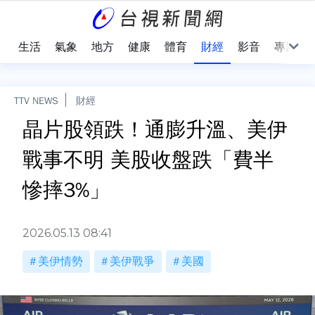
樂
生活
氣象
地方
健康
體育
財經
影音
專題
TTV NEWS
財經
晶片股領跌！通膨升溫、美伊
戰事不明 美股收盤跌「費半
慘摔3%」
2026.05.13 08:41
美伊情勢
美伊戰爭
美國