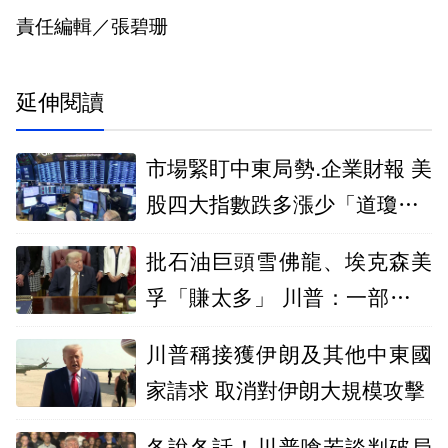
責任編輯／張碧珊
延伸閱讀
市場緊盯中東局勢.企業財報 美
股四大指數跌多漲少「道瓊跌4
64點」
批石油巨頭雪佛龍、埃克森美
孚「賺太多」 川普：一部分該
回饋大眾
川普稱接獲伊朗及其他中東國
家請求 取消對伊朗大規模攻擊