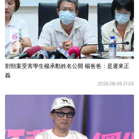
割頸案受害學生楊承勳姓名公開 楊爸爸：是遲來正
義
2026.08.06 21:03