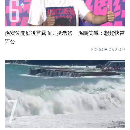
孫安佐開庭後首露面力挺老爸 孫鵬笑喊：想趕快當
阿公
2026.08.06 21:07