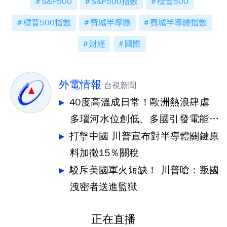
S&P500
S&P500指數
標普500
標普500指數
費城半導體
費城半導體指數
財經
國際
外電情報
台視新聞
40度高溫成日常！歐洲熱浪肆虐
多瑙河水位創低、多國引發電能危
機
打擊中國 川普宣布對半導體關鍵原
料加徵15％關稅
駁斥美國軍火短缺！ 川普嗆：叛國
洩密者送進監獄
正在直播