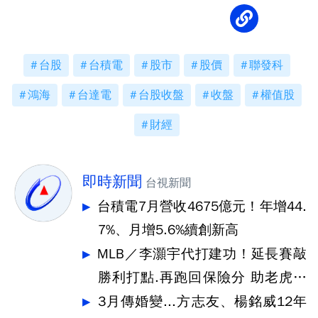
台股
台積電
股市
股價
聯發科
鴻海
台達電
台股收盤
收盤
權值股
財經
即時新聞
台視新聞
台積電7月營收4675億元！年增44.
7%、月增5.6%續創新高
MLB／李灝宇代打建功！延長賽敲
勝利打點.再跑回保險分 助老虎奪
勝
3月傳婚變...方志友、楊銘威12年