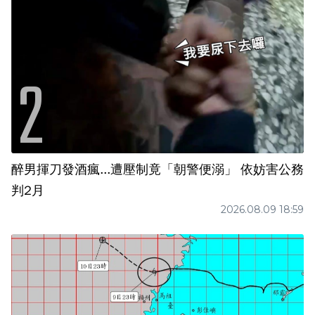
醉男揮刀發酒瘋...遭壓制竟「朝警便溺」 依妨害公務
判2月
2026.08.09 18:59