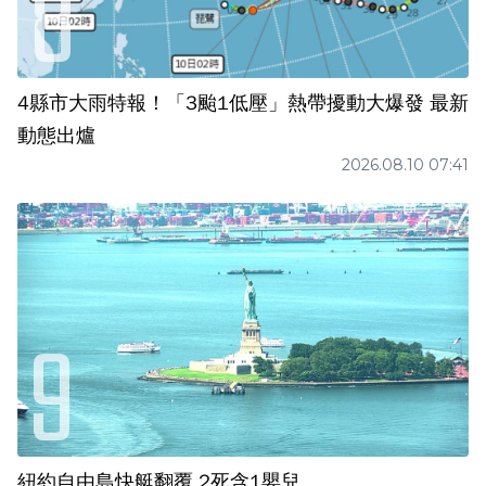
4縣市大雨特報！「3颱1低壓」熱帶擾動大爆發 最新
動態出爐
2026.08.10 07:41
紐約自由島快艇翻覆 2死含1嬰兒