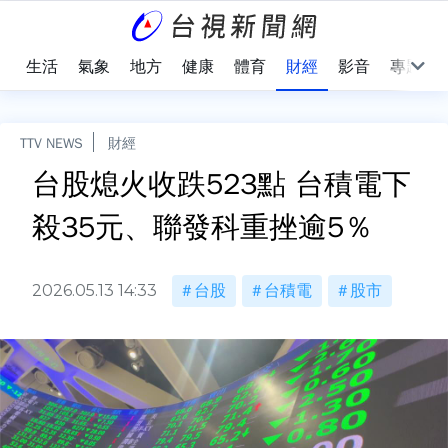
樂
生活
氣象
地方
健康
體育
財經
影音
專題
TTV NEWS
財經
台股熄火收跌523點 台積電下
殺35元、聯發科重挫逾5％
2026.05.13 14:33
台股
台積電
股市