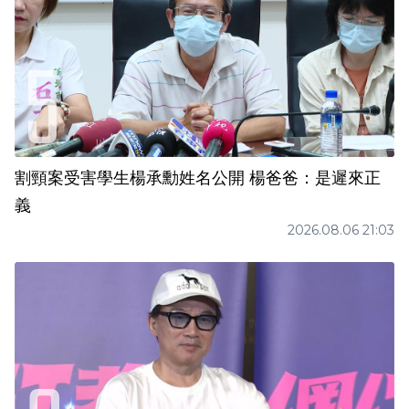
割頸案受害學生楊承勳姓名公開 楊爸爸：是遲來正
義
2026.08.06 21:03