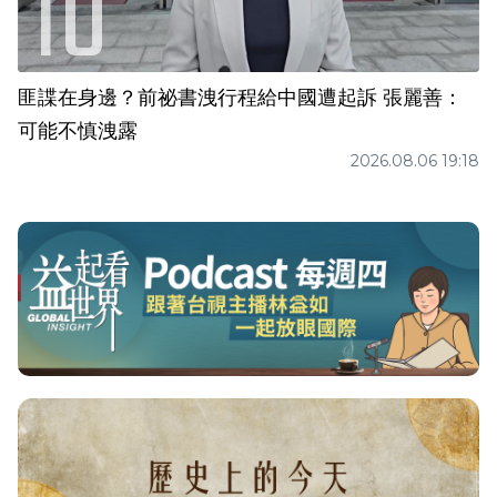
匪諜在身邊？前祕書洩行程給中國遭起訴 張麗善：
可能不慎洩露
2026.08.06 19:18