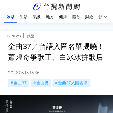
會
娛樂
生活
氣象
地方
健康
體育
財經
影音
TTV NEWS
娛樂
金曲37／台語入圍名單揭曉！
蕭煌奇爭歌王、白冰冰拚歌后
2026.05.13 13:36
金曲37
金曲獎
金曲37入圍名單