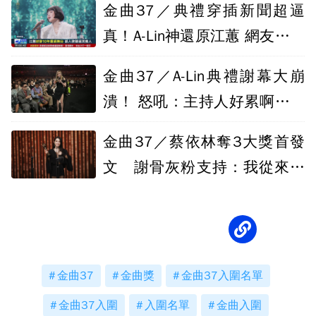
金曲37／典禮穿插新聞超逼
真！A-Lin神還原江蕙 網友好評
不間斷
金曲37／A-Lin典禮謝幕大崩
潰！ 怒吼：主持人好累啊我要
去吃肉了
金曲37／蔡依林奪3大獎首發
文 謝骨灰粉支持：我從來不
孤單
金曲37
金曲獎
金曲37入圍名單
金曲37入圍
入圍名單
金曲入圍