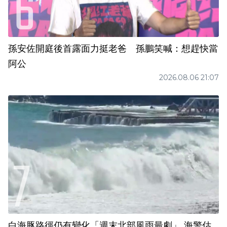
孫安佐開庭後首露面力挺老爸 孫鵬笑喊：想趕快當
阿公
2026.08.06 21:07
白海豚路徑仍有變化「週末北部風雨最劇」 海警估