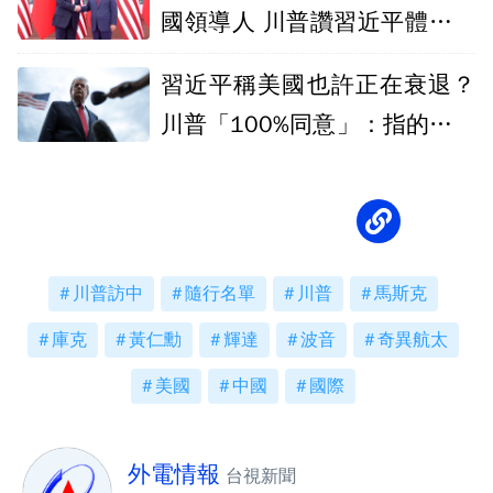
國領導人 川普讚習近平體格：
非常高
習近平稱美國也許正在衰退？
川普「100%同意」：指的是拜
登政府時期
川普訪中
隨行名單
川普
馬斯克
庫克
黃仁勳
輝達
波音
奇異航太
美國
中國
國際
外電情報
台視新聞