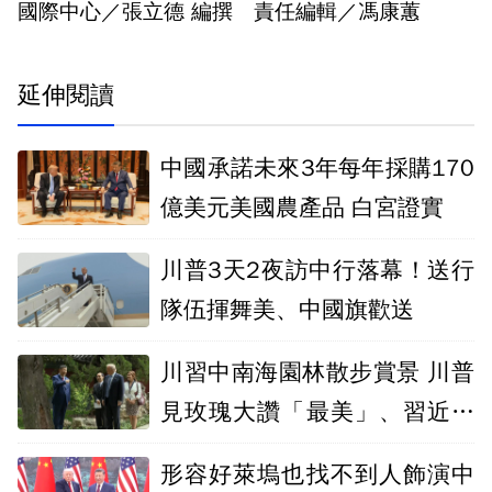
國際中心／張立德 編撰 責任編輯／馮康蕙
延伸閱讀
中國承諾未來3年每年採購170
億美元美國農產品 白宮證實
川普3天2夜訪中行落幕！送行
隊伍揮舞美、中國旗歡送
川習中南海園林散步賞景 川普
見玫瑰大讚「最美」、習近平
答應送種子
形容好萊塢也找不到人飾演中