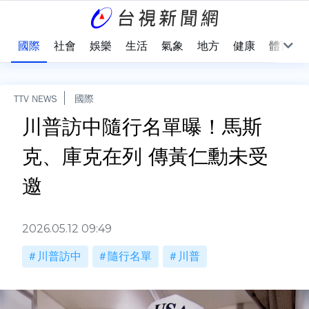
治
國際
社會
娛樂
生活
氣象
地方
健康
體育
TTV NEWS
國際
川普訪中隨行名單曝！馬斯
克、庫克在列 傳黃仁勳未受
邀
2026.05.12 09:49
川普訪中
隨行名單
川普