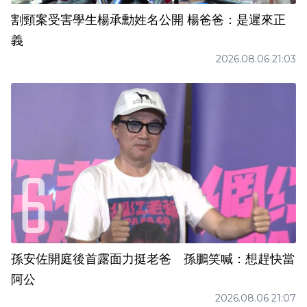
割頸案受害學生楊承勳姓名公開 楊爸爸：是遲來正
義
2026.08.06 21:03
孫安佐開庭後首露面力挺老爸 孫鵬笑喊：想趕快當
阿公
2026.08.06 21:07