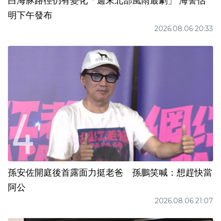
白海豚路徑仍有變化「週末北部風雨最劇」 海警估
明下午發布
2026.08.06 20:33
孫安佐開庭後首露面力挺老爸 孫鵬笑喊：想趕快當
阿公
2026.08.06 21:07