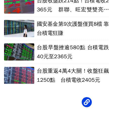
台股收盤跌214點！台積電收2
365元 群聯、旺宏雙雙亮燈
漲停
國安基金第9次護盤僅買8檔 靠
台積電狂賺
台股早盤挫逾580點 台積電跌
40元至2365元
台股重返4萬4大關！收盤狂飆
1250點 台積電收2405元