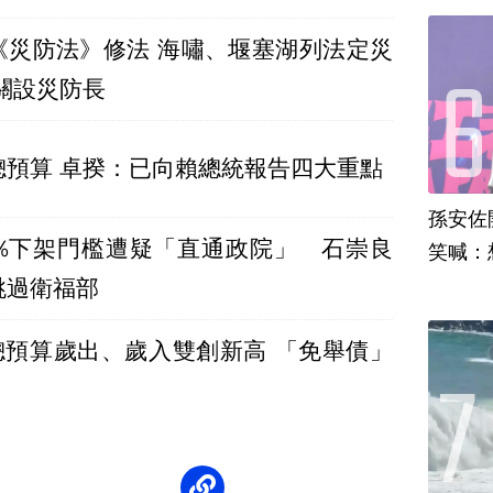
《災防法》修法 海嘯、堰塞湖列法定災
關設災防長
總預算 卓揆：已向賴總統報告四大重點
孫安佐
0%下架門檻遭疑「直通政院」 石崇良
笑喊：
跳過衛福部
度總預算歲出、歲入雙創新高 「免舉債」