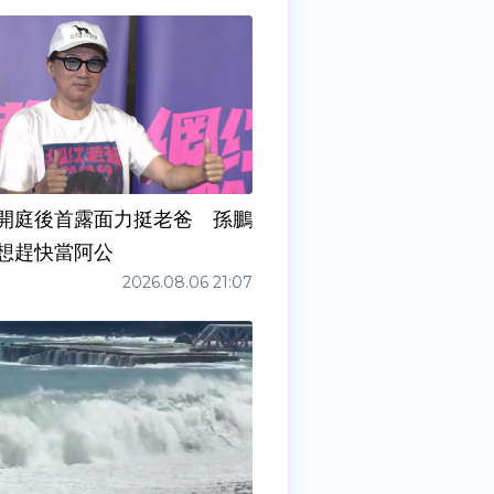
開庭後首露面力挺老爸 孫鵬
想趕快當阿公
2026.08.06 21:07