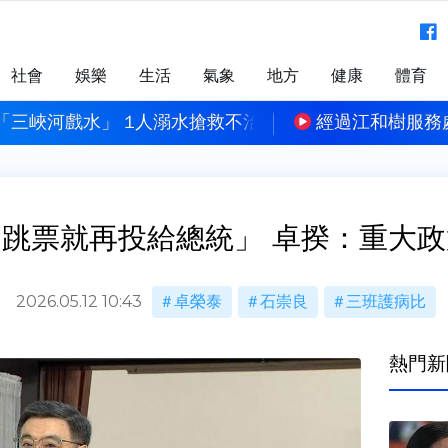
社會
娛樂
生活
氣象
地方
健康
體育
務處嗆「開槍」！33歲男遭逮稱政黨理念不同 逞口舌之
國民黨新發言陣容曝
跳票就再投給總統」 卓揆：重大
2026.05.12 10:43
卓榮泰
石崇良
三班護病比
熱門新