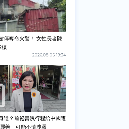
館傳奪命火警！ 女性長者陳
2樓
2026.08.06 19:34
身邊？前祕書洩行程給中國遭
張麗善：可能不慎洩露