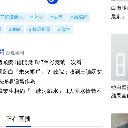
白海豚
最劇」
三班護病比
入法
失言
衛福部
票
總統
政策跳票
政治
聞
台視新聞
透頭獎1億開獎 8/7台彩獎號一次看
署藍白「未來帳戶」？ 政院：收到三讀函文
法採取適當作為
藍白堅
畢業生相約「三峽河戲水」 1人溺水搶救不
結果全
正在直播