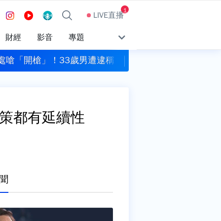
1
LIVE直播
財經
影音
專題
快
光！AI發言人「鄭小文」亮相 綠營酸：出錯誰負責
桃園平鎮8旬翁暴
政策都有延續性
聞