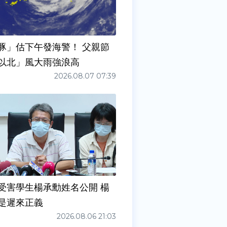
豚」估下午發海警！ 父親節
以北」風大雨強浪高
2026.08.07 07:39
受害學生楊承勳姓名公開 楊
是遲來正義
2026.08.06 21:03