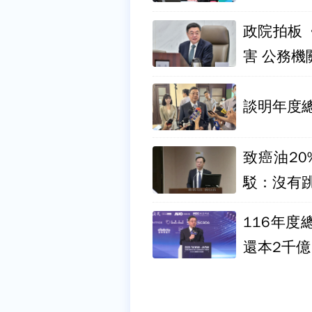
政院拍板
害 公務機
談明年度
致癌油2
駁：沒有
116年
還本2千億