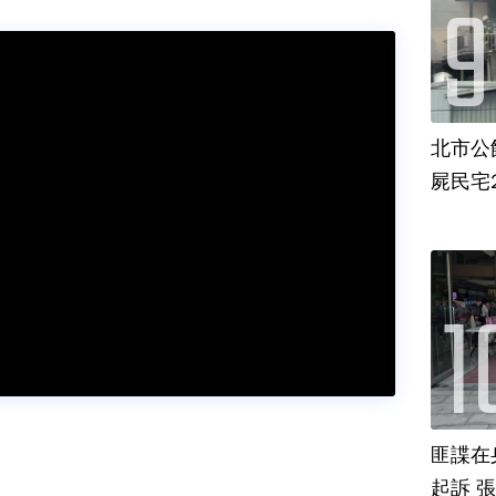
北市公
屍民宅
匪諜在
起訴 