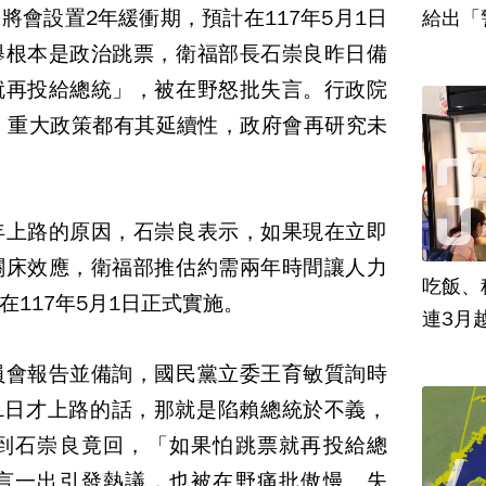
將會設置2年緩衝期，預計在117年5月1日
給出「
舉根本是政治跳票，衛福部長石崇良昨日備
就再投給總統」，被在野怒批失言。行政院
，重大政策都有其延續性，政府會再研究未
年上路的原因，石崇良表示，如果現在立即
關床效應，衛福部推估約需兩年時間讓人力
吃飯、租
117年5月1日正式實施。
連3月
員會報告並備詢，國民黨立委王育敏質詢時
月1日才上路的話，那就是陷賴總統於不義，
到石崇良竟回，「如果怕跳票就再投給總
言一出引發熱議，也被在野痛批傲慢、失