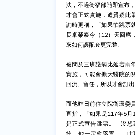
法，不過衛福部隨即宣布，
才會正式實施，遭質疑此
詢時更稱，「如果怕跳票
長卓榮泰今（12）天回應
來如何讓配套更完整。
被問及三班護病比延宕兩
實施，可能會擴大醫院的
回流、留任，所以才會訂出在
而他昨日前往立院衛環委
直指，「如果是117年5
是正式宣告跳票。」沒想
統，他一定會落實。」此