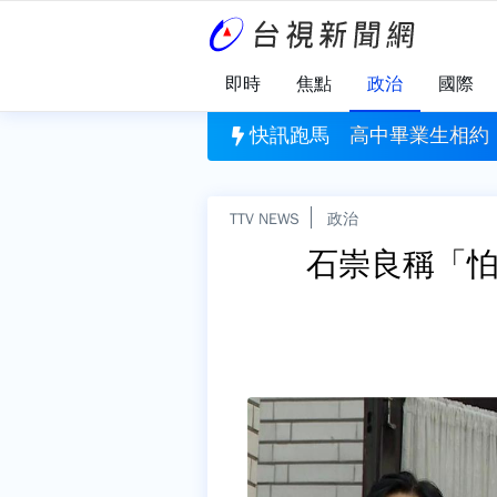
即時
焦點
政治
國際
」
約「三峽河戲水」 1人溺水搶救不治
快訊跑馬
經過江和樹服
TTV NEWS
政治
石崇良稱「怕