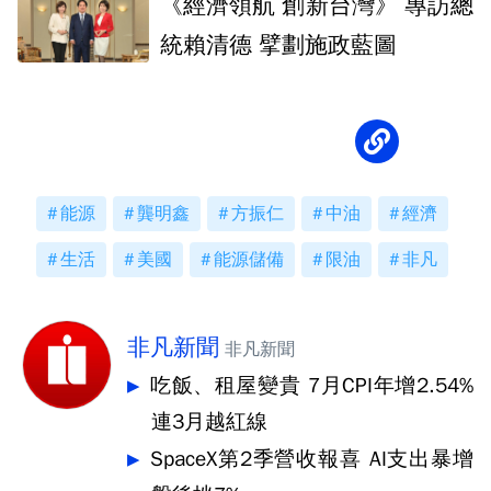
《經濟領航 創新台灣》 專訪總
統賴清德 擘劃施政藍圖
能源
龔明鑫
方振仁
中油
經濟
生活
美國
能源儲備
限油
非凡
非凡新聞
非凡新聞
吃飯、租屋變貴 7月CPI年增2.54%
連3月越紅線
SpaceX第2季營收報喜 AI支出暴增