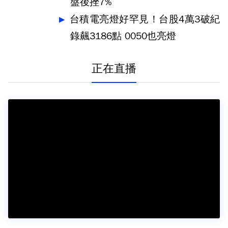
盤後挫7%
台積電亮燈好罕見！台股4萬3破紀
錄飆3186點 0050也亮燈
正在直播