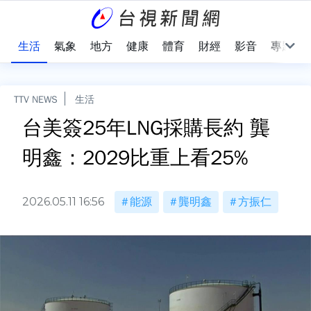
樂
生活
氣象
地方
健康
體育
財經
影音
專題
TTV NEWS
生活
台美簽25年LNG採購長約 龔
明鑫：2029比重上看25%
2026.05.11 16:56
能源
龔明鑫
方振仁