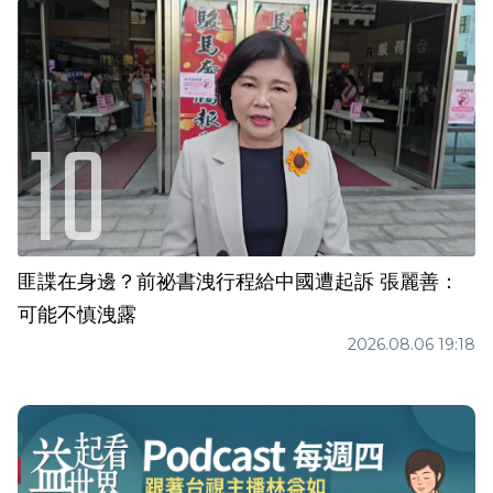
匪諜在身邊？前祕書洩行程給中國遭起訴 張麗善：
可能不慎洩露
2026.08.06 19:18