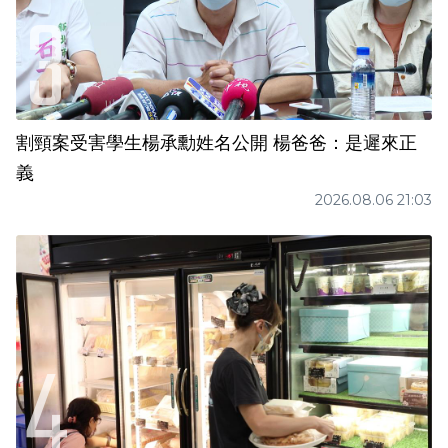
割頸案受害學生楊承勳姓名公開 楊爸爸：是遲來正
義
2026.08.06 21:03