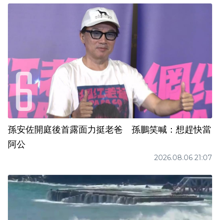
孫安佐開庭後首露面力挺老爸 孫鵬笑喊：想趕快當
阿公
2026.08.06 21:07