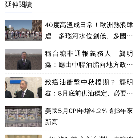
延伸閱讀
40度高溫成日常！歐洲熱浪肆
虐 多瑙河水位創低、多國引
發電能危機
稱台糖非通報義務人 龔明
鑫：應由中聯油脂向地方政府
通報
致癌油衝擊中秋檔期？ 龔明
鑫：8月底前供油穩定、必要時
進口粗油
美國5月CPI年增4.2％ 創3年來
新高