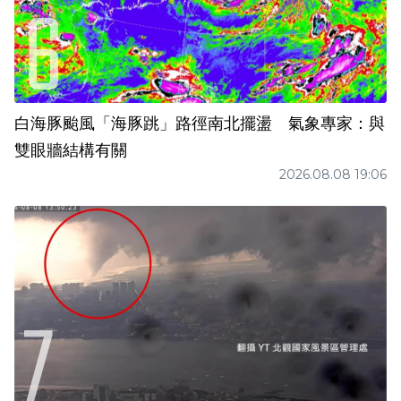
白海豚颱風「海豚跳」路徑南北擺盪 氣象專家：與
雙眼牆結構有關
2026.08.08 19:06