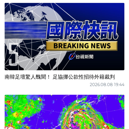
南韓足壇驚人醜聞！ 足協挪公款性招待外籍裁判
2026.08.08 19:44