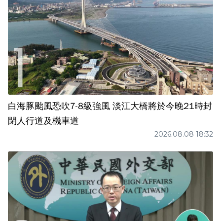
白海豚颱風恐吹7-8級強風 淡江大橋將於今晚21時封
閉人行道及機車道
2026.08.08 18:32