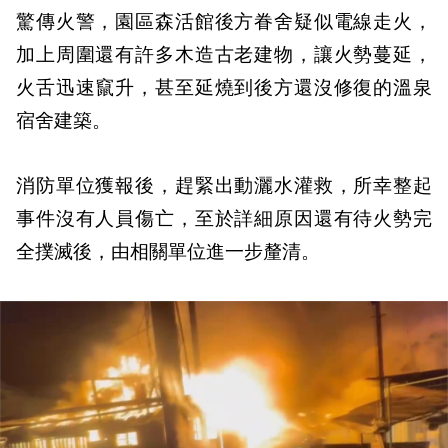
驚傳火警，園區森活館後方眷舍疑似電線走火，
加上周圍還有許多木造古老建物，讓火勢蔓延，
火舌迅速竄升，甚至延燒到後方還沒修復的溫泉
宿舍建築。
消防單位獲報後，趕緊出動灑水灌救，所幸整起
事件沒有人員傷亡，至於詳細原因還有待火勢完
全撲滅後，由相關單位進一步釐清。