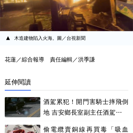
木造建物陷入火海。圖／台視新聞
花蓮／綜合報導 責任編輯／洪季謙
延伸閱讀
酒駕累犯！開門害騎士摔飛倒
地 吉安鄉長室副主任酒駕請辭
獲准
偷電纜賣銅線再買毒「吸血