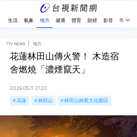
樂
生活
氣象
地方
健康
體育
財經
影音
專題
TTV NEWS
地方
花蓮林田山傳火警！ 木造宿
舍燃燒「濃煙竄天」
2026.05.11 21:20
花蓮
林田山
林田山林業文化園區