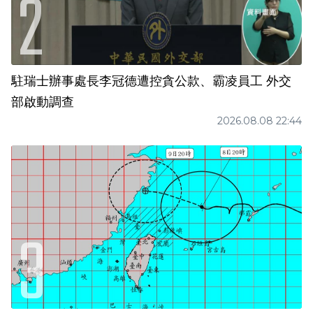
駐瑞士辦事處長李冠德遭控貪公款、霸凌員工 外交
部啟動調查
2026.08.08 22:44