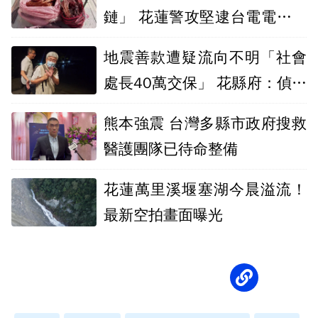
鏈」 花蓮警攻堅逮台電電纜竊
盜集團
地震善款遭疑流向不明「社會
處長40萬交保」 花縣府：偵辦
時機引疑慮
熊本強震 台灣多縣市政府搜救
醫護團隊已待命整備
花蓮萬里溪堰塞湖今晨溢流！
最新空拍畫面曝光