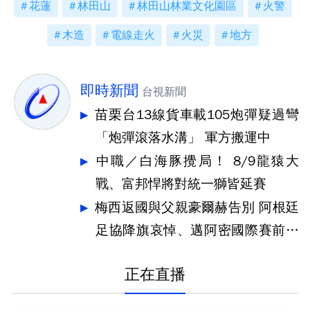
花蓮
林田山
林田山林業文化園區
火警
木造
電線走火
火災
地方
即時新聞
台視新聞
苗栗台13線貨車載105炮彈疑過彎
「炮彈滾落水溝」 軍方搬運中
中職／白海豚攪局！ 8/9龍猿大
戰、富邦悍將對統一獅皆延賽
梅西返國與父親豪爾赫告別 阿根廷
足協降旗哀悼、邁阿密國際賽前默
哀
正在直播