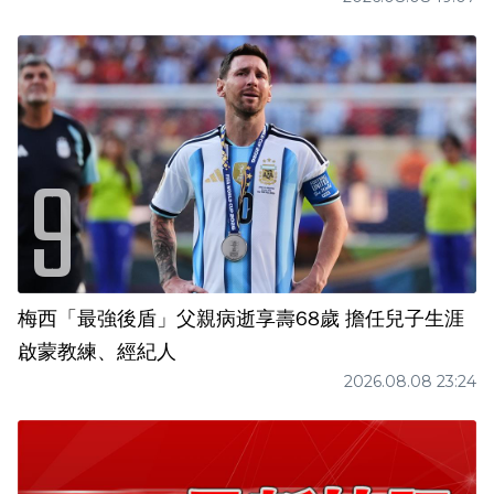
梅西「最強後盾」父親病逝享壽68歲 擔任兒子生涯
啟蒙教練、經紀人
2026.08.08 23:24