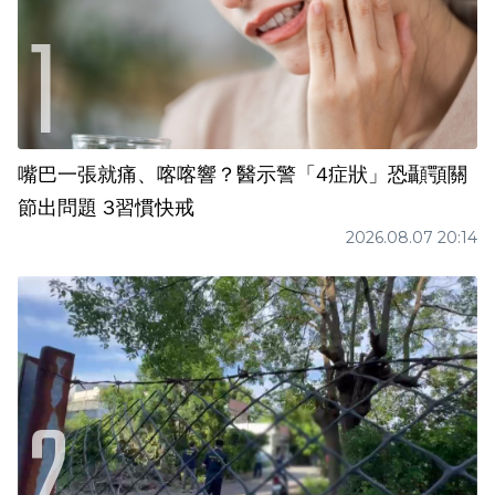
嘴巴一張就痛、喀喀響？醫示警「4症狀」恐顳顎關
節出問題 3習慣快戒
2026.08.07 20:14