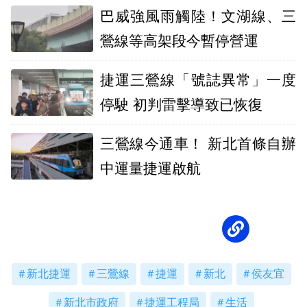
巴威強風雨觸陸！文湖線、三
鶯線等高架段今暫停營運
捷運三鶯線「號誌異常」一度
停駛 初判雷擊導致已恢復
三鶯線今通車！ 新北首條自辦
中運量捷運啟航
新北捷運
三鶯線
捷運
新北
侯友宜
新北市政府
捷運工程局
生活