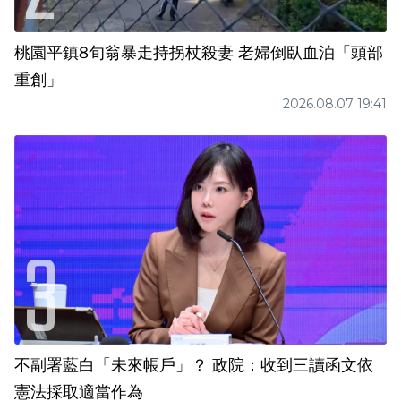
桃園平鎮8旬翁暴走持拐杖殺妻 老婦倒臥血泊「頭部
重創」
2026.08.07 19:41
不副署藍白「未來帳戶」？ 政院：收到三讀函文依
憲法採取適當作為