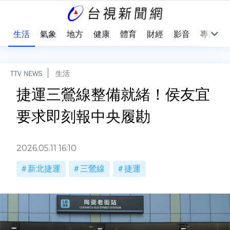
樂
生活
氣象
地方
健康
體育
財經
影音
專題
TTV NEWS
生活
捷運三鶯線整備就緒！侯友宜
要求即刻報中央履勘
2026.05.11 16:10
新北捷運
三鶯線
捷運