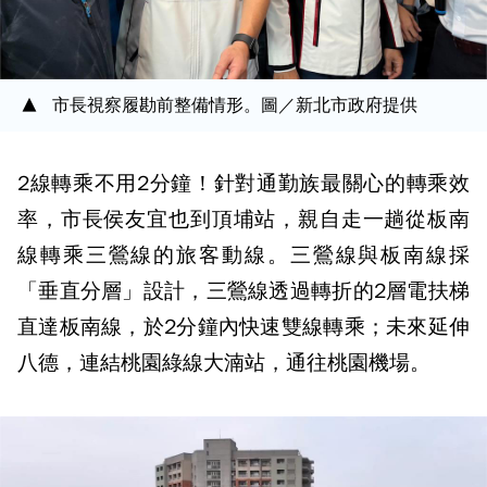
市長視察履勘前整備情形。圖／新北市政府提供
2線轉乘不用2分鐘！針對通勤族最關心的轉乘效
率，市長侯友宜也到頂埔站，親自走一趟從板南
線轉乘三鶯線的旅客動線。三鶯線與板南線採
「垂直分層」設計，三鶯線透過轉折的2層電扶梯
直達板南線，於2分鐘內快速雙線轉乘；未來延伸
八德，連結桃園綠線大湳站，通往桃園機場。