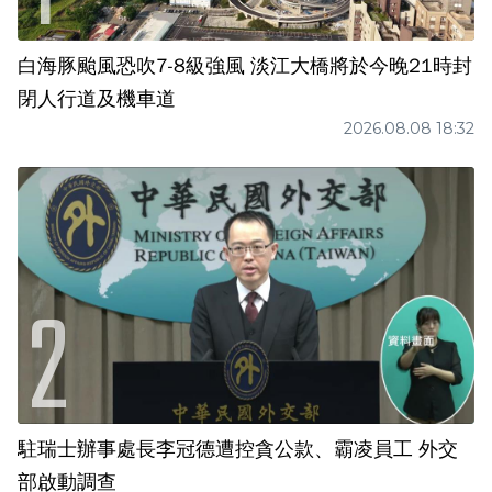
白海豚颱風恐吹7-8級強風 淡江大橋將於今晚21時封
閉人行道及機車道
2026.08.08 18:32
駐瑞士辦事處長李冠德遭控貪公款、霸凌員工 外交
部啟動調查