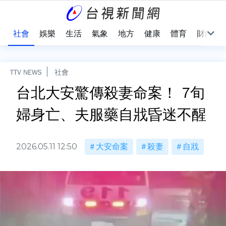
際
社會
娛樂
生活
氣象
地方
健康
體育
財經
TTV NEWS
社會
台北大安驚傳殺妻命案！ 7旬
婦身亡、夫服藥自戕昏迷不醒
2026.05.11 12:50
大安命案
殺妻
自戕