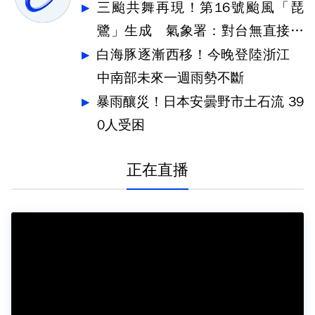
三颱共舞再現！第16號颱風「琵
鷺」生成 氣象署：對台無直接影
響
白海豚逐漸西移！今晚登陸浙江
中南部未來一週雨勢不斷
暴雨釀災！日本安曇野市土石流 39
0人受困
正在直播