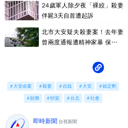
24歲軍人除夕夜「裸絞」殺妻
伴屍3天自首遭起訴
北市大安疑夫殺妻案！去年妻
曾兩度通報遭精神家暴 保護令
1月才核發
大安命案
殺妻
自戕
大安
鎮定劑
財務
吵架
台北
社會
即時新聞
台視新聞