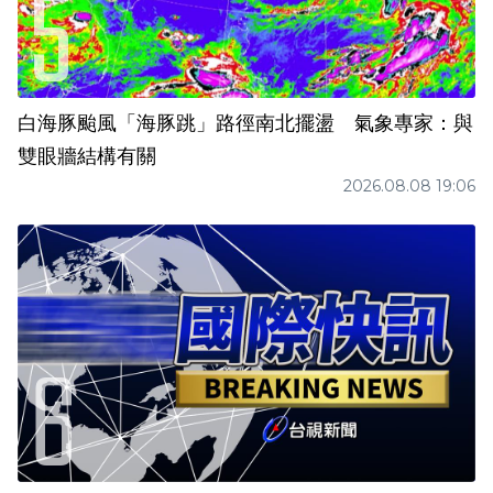
白海豚颱風「海豚跳」路徑南北擺盪 氣象專家：與
雙眼牆結構有關
2026.08.08 19:06