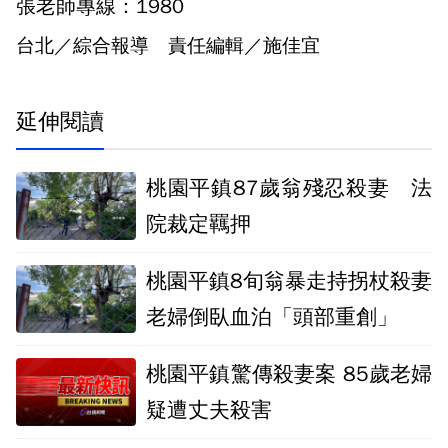
張老師專線：1980
台北／綜合報導 責任編輯／施佳宜
延伸閱讀
桃園平鎮87歲翁殘忍殺妻 法
院裁定羈押
桃園平鎮8旬翁暴走持拐杖殺妻
老婦倒臥血泊「頭部重創」
桃園平鎮驚傳殺妻案 85歲老婦
疑遭丈夫殺害