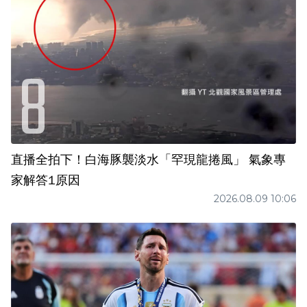
直播全拍下！白海豚襲淡水「罕現龍捲風」 氣象專
家解答1原因
2026.08.09 10:06