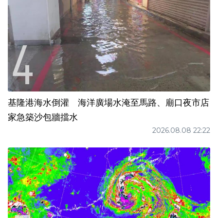
基隆港海水倒灌 海洋廣場水淹至馬路、廟口夜市店
家急築沙包牆擋水
2026.08.08 22:22