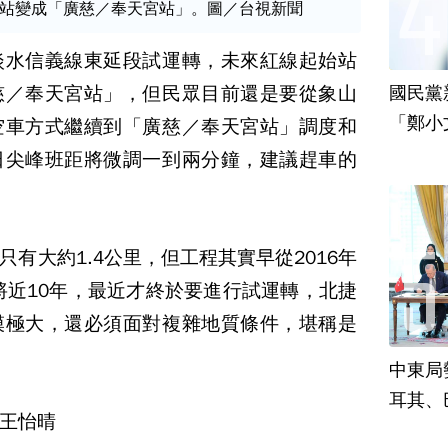
站變成「廣慈／奉天宮站」。圖／台視新聞
淡水信義線東延段試運轉，未來紅線起始站
國民黨
慈／奉天宮站」，但民眾目前還是要從象山
「鄭小
空車方式繼續到「廣慈／奉天宮站」調度和
責
日尖峰班距將微調一到兩分鐘，建議趕車的
有大約1.4公里，但工程其實早從2016年
已將近10年，最近才終於要進行試運轉，北捷
模極大，還必須面對複雜地質條件，堪稱是
中東局
耳其、
王怡晴