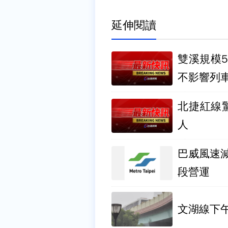
延伸閱讀
雙溪規模5
不影響列
北捷紅線
人
巴威風速
段營運
文湖線下