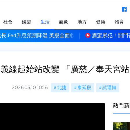
社會
娛樂
生活
氣象
地方
健康
體育
門害騎士摔飛倒地 吉安鄉長室副主任酒駕請辭獲准
男拒檢狂踩油門
義線起始站改變 「廣慈／奉天宮
2026.05.10 10:18
北捷
東延段
試運轉
熱門新