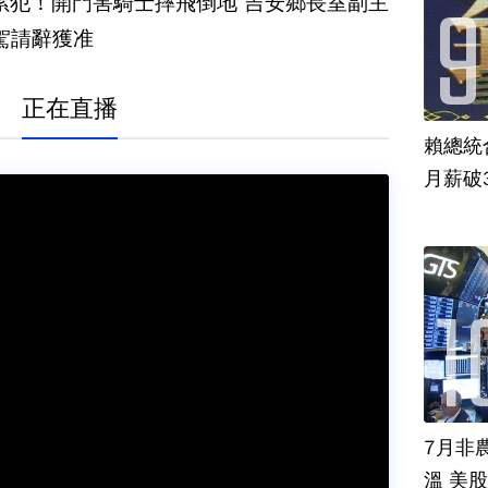
累犯！開門害騎士摔飛倒地 吉安鄉長室副主
駕請辭獲准
正在直播
賴總統
月薪破
7月非
溫 美