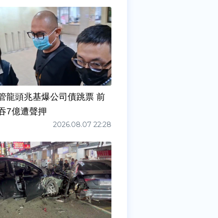
管龍頭兆基爆公司債跳票 前
吞7億遭聲押
2026.08.07 22:28