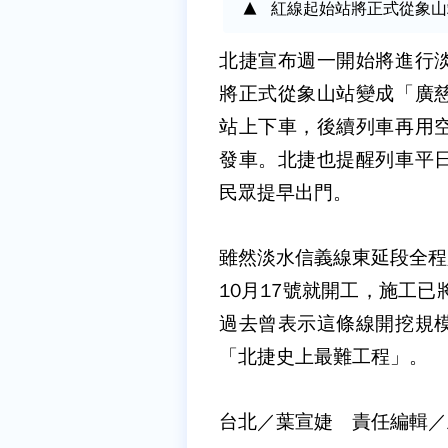
紅線起始站將正式從象山
北捷宣布週一開始將進行
將正式從象山站變成「廣
站上下車，後續列車再用
發車。北捷也提醒列車平
民眾提早出門。
雖然淡水信義線東延段全程只
10月17號就開工，施工
過去曾表示這條線開挖規
「北捷史上最難工程」。
台北／葉宣婕 責任編輯／