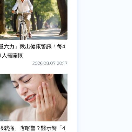
量六力」揪出健康警訊！每4
1人需關懷
2026.08.07 20:17
張就痛、喀喀響？醫示警「4