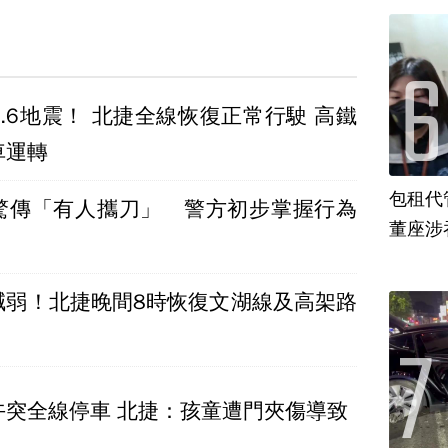
.6地震！ 北捷全線恢復正常行駛 高鐵
車運轉
包租代
驚傳「有人攜刀」 警方初步掌握行為
董座涉
減弱！北捷晚間8時恢復文湖線及高架路
午突全線停車 北捷：孩童遭門夾傷導致