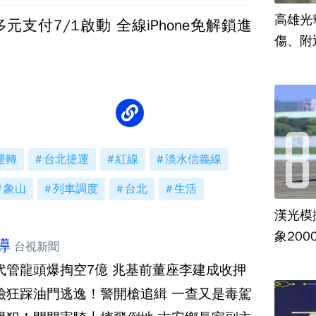
高雄光
元支付7/1啟動 全線iPhone免解鎖進
傷、附
運轉
台北捷運
紅線
淡水信義線
象山
列車調度
台北
生活
漢光模
象20
導
台視新聞
代管龍頭爆掏空7億 兆基前董座李建成收押
檢狂踩油門逃逸！警開槍追緝 一查又是毒駕