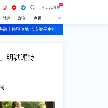
2
LIVE直播
財經
影音
專題
逃逸！警開槍追緝 一查又是毒駕
包租代管龍頭爆掏空7
站」明試運轉
聞