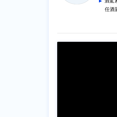
酒駕
任酒