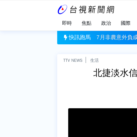
即時
焦點
政治
國際
成長.Fed升息預期降溫 美股全面收紅
快訊跑馬
酒駕累犯！開
TTV NEWS
生活
北捷淡水信