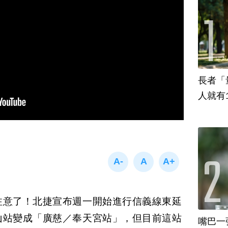
長者「
人就有
注意了！北捷宣布週一開始進行信義線東延
山站變成「廣慈／奉天宮站」，但目前這站
嘴巴一