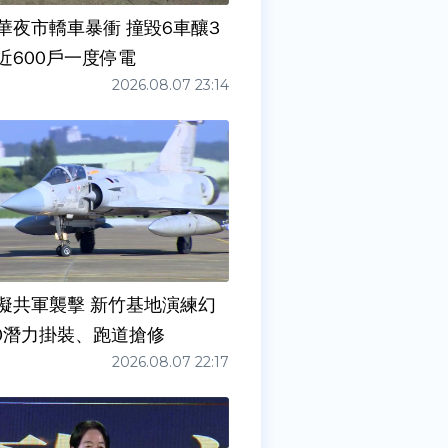
華夜市轎車暴衝 撞毀6車釀3
近600戶一度停電
2026.08.07 23:14
擬共軍襲擊 新竹基地演練幻
00潛力掛裝、跑道搶修
2026.08.07 22:17