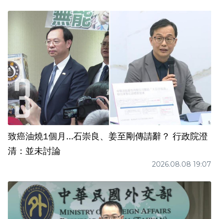
致癌油燒1個月...石崇良、姜至剛傳請辭？ 行政院澄
清：並未討論
2026.08.08 19:07