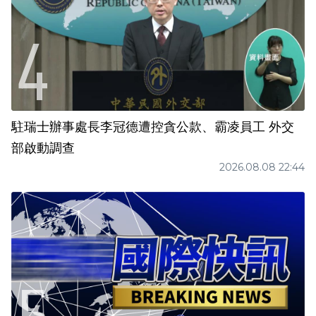
駐瑞士辦事處長李冠德遭控貪公款、霸凌員工 外交
部啟動調查
2026.08.08 22:44