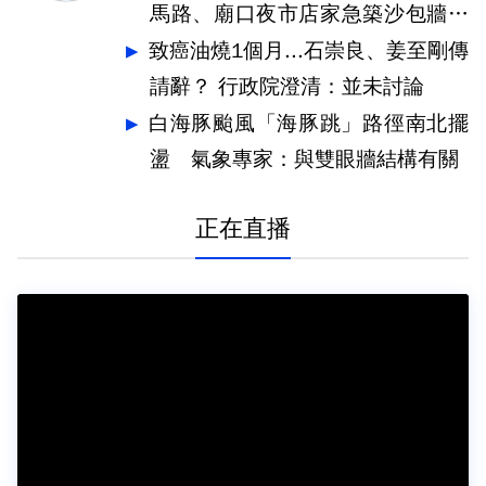
馬路、廟口夜市店家急築沙包牆擋
水
致癌油燒1個月...石崇良、姜至剛傳
請辭？ 行政院澄清：並未討論
白海豚颱風「海豚跳」路徑南北擺
盪 氣象專家：與雙眼牆結構有關
正在直播