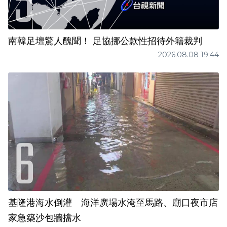
南韓足壇驚人醜聞！ 足協挪公款性招待外籍裁判
2026.08.08 19:44
基隆港海水倒灌 海洋廣場水淹至馬路、廟口夜市店
家急築沙包牆擋水