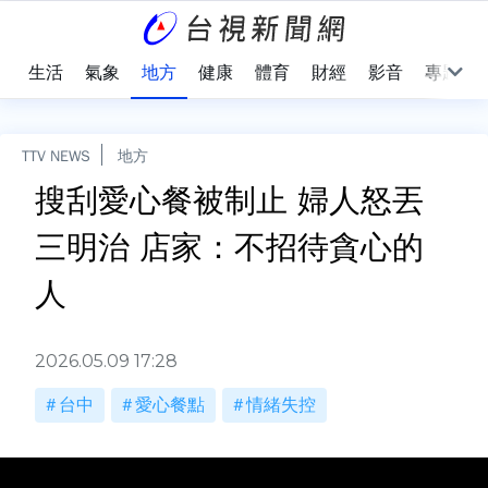
樂
生活
氣象
地方
健康
體育
財經
影音
專題
TTV NEWS
地方
搜刮愛心餐被制止 婦人怒丟
三明治 店家：不招待貪心的
人
2026.05.09 17:28
台中
愛心餐點
情緒失控