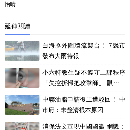
怡晴
延伸閱讀
白海豚外圍環流襲台！ 7縣市
發布大雨特報
小六特教生疑不遵守上課秩序
「失控折掃把攻擊師」 眼傷臉
骨折恐失明
中聯油脂申請復工遭駁回！ 中
市府：未釐清根本原因
消保法文宣現中國國徽 網譏：