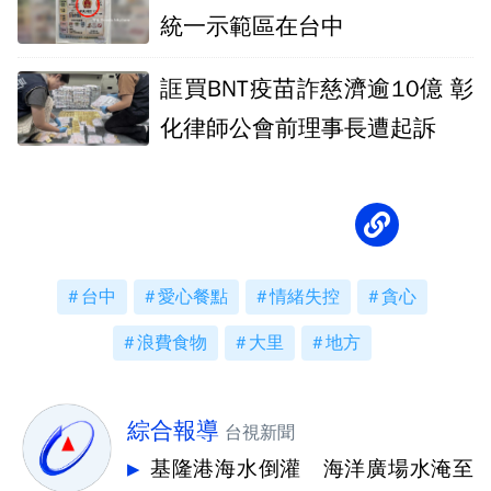
統一示範區在台中
誆買BNT疫苗詐慈濟逾10億 彰
化律師公會前理事長遭起訴
台中
愛心餐點
情緒失控
貪心
浪費食物
大里
地方
綜合報導
台視新聞
基隆港海水倒灌 海洋廣場水淹至