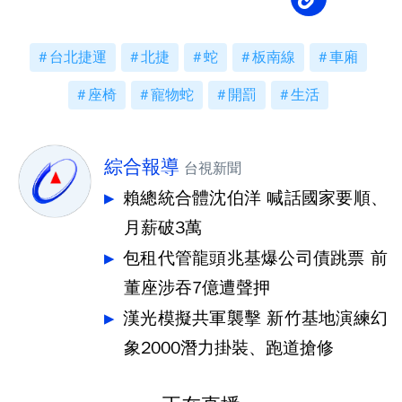
台北捷運
北捷
蛇
板南線
車廂
座椅
寵物蛇
開罰
生活
綜合報導
台視新聞
賴總統合體沈伯洋 喊話國家要順、
月薪破3萬
包租代管龍頭兆基爆公司債跳票 前
董座涉吞7億遭聲押
漢光模擬共軍襲擊 新竹基地演練幻
象2000潛力掛裝、跑道搶修