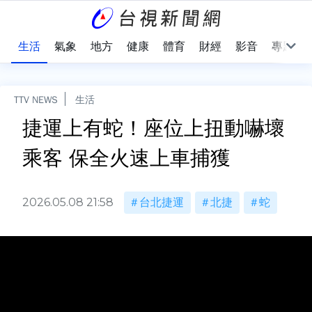
樂
生活
氣象
地方
健康
體育
財經
影音
專題
TTV NEWS
生活
捷運上有蛇！座位上扭動嚇壞
乘客 保全火速上車捕獲
2026.05.08 21:58
台北捷運
北捷
蛇