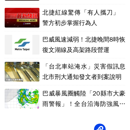
運轉
北捷紅線驚傳「有人攜刀」
警方初步掌握行為人
巴威風速減弱！北捷晚間8時恢
復文湖線及高架路段營運
「台北車站淹水」災害假訊息
北市刑大通知發文者到案說明
巴威暴風圈觸陸「20縣市大豪
雨警報」！全台沿海防強風、
長浪