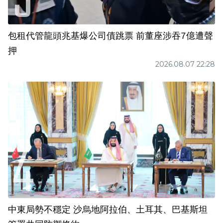
包租代管龍頭兆基爆公司債跳票 前董座涉吞7億遭聲
押
2026.08.07 22:28
中東局勢不穩定 沙烏地阿拉伯、土耳其、巴基斯坦