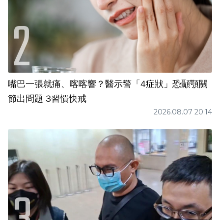
嘴巴一張就痛、喀喀響？醫示警「4症狀」恐顳顎關
節出問題 3習慣快戒
2026.08.07 20:14