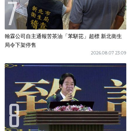
翰霖公司自主通報苦茶油「苯駢芘」超標 新北衛生
局令下架停售
2026.08.07 23:09