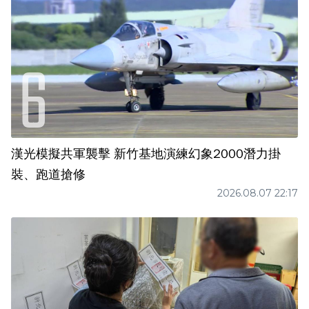
漢光模擬共軍襲擊 新竹基地演練幻象2000潛力掛
裝、跑道搶修
2026.08.07 22:17