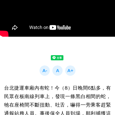
台北捷運車廂內有蛇！今（8）日晚間6點多，有
民眾在板南線列車上，發現一條黑白相間的蛇，
牠在座椅間不斷扭動、吐舌，嚇得一旁乘客趕緊
通報站務人員。事後保全人員到場，順利捕獲這