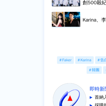
創500殺紀
Karin
Faker
Karina
告
韓團
即時新
首納
採購