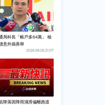
通局科長「帳戶多64萬」 檢
瀆意外揭善舉
2026.08.05 21:07
6夜航降落因降雨濕滑偏離跑道