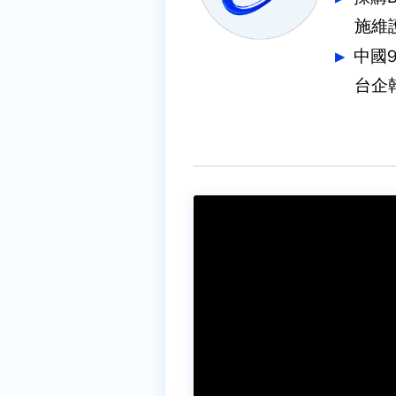
施維
中國
台企