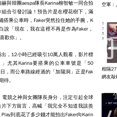
赫與韓團aespa隊長Karina柳智敏一同合拍
空軍：
跨界合作組合引發討論！預告片是在櫻花樹下，滿
準備搭乘公車時，Faker突然拉住她的手腕，K
er告白說「現在，我在這裡不再是作為Faker，
喜歡你」。
播出，12小時已經吸引10萬人觀看，影片標
？」尤其Karina要搭乘的公車車號是「50
相隔2
/7生日，而公車路線經過的「加陽洞」正是Fak
網友敲
更期待。
開，電競之神與女團隊長身分，注定引起全球
告片下方留言，高喊「我完全不知道我該羨
Play到底花了多少錢才能拍出Faker向Karin