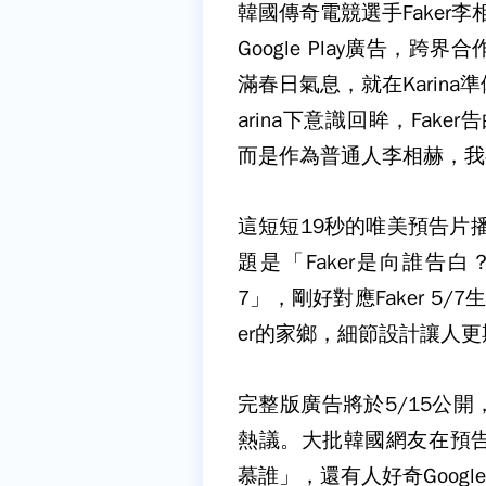
韓國傳奇電競選手Faker李相
Google Play廣告，
滿春日氣息，就在Karina
arina下意識回眸，Fak
而是作為普通人李相赫，我
這短短19秒的唯美預告片
題是「Faker是向誰告白
7」，剛好對應Faker 5
er的家鄉，細節設計讓人
完整版廣告將於5/15公
熱議。大批韓國網友在預
慕誰」，還有人好奇Google 