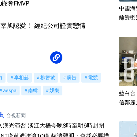
錄奪FMVP
中國海
離嚴密
a、李宰旭認愛！ 經紀公司證實戀情
白
李相赫
柳智敏
廣告
電競
aespa
南韓
娛樂
藍白合
信鄭麗
聞
台視新聞
入漢光演習 淡江大橋今晚8時至明6時封閉
BNT疫苗遭詐逾10億 慈濟聲明：會採必要措