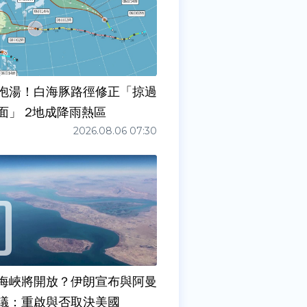
泡湯！白海豚路徑修正「掠過
面」 2地成降雨熱區
2026.08.06 07:30
海峽將開放？伊朗宣布與阿曼
議：重啟與否取決美國