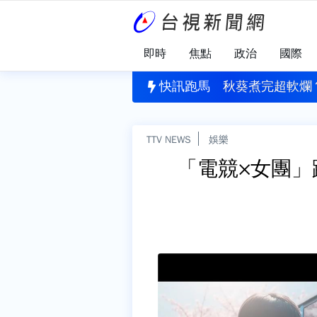
即時
焦點
政治
國際
洗一次？台電公布答案 「1晾乾習慣」恐害濾網報銷
快訊跑馬
秋葵煮完超軟爛
TTV NEWS
娛樂
「電競×女團」跨