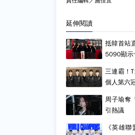
責任編輯／施佳宜
延伸閱讀
抵韓首站直
5090顯示
三連霸！T1
個人第六
周子瑜奪「
引熱議
《英雄聯盟