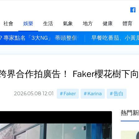
社會
娛樂
生活
氣象
地方
健康
體育
？專家點名「3大NG」 蒂頭整個切掉也錯
早餐吃番茄、小黃
界合作拍廣告！ Faker櫻花樹下向K
2026.05.08 12:01
Faker
Karina
告白
熱門新