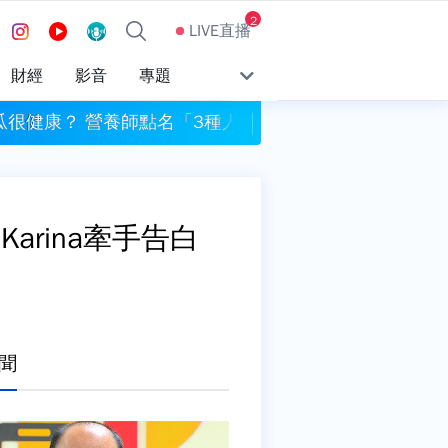
2
LIVE直播
財經
影音
專題
瓜很健康？ 營養師點名「3種人」別生吃
新店耕莘醫院傳暴力事
arina牽手告白
聞