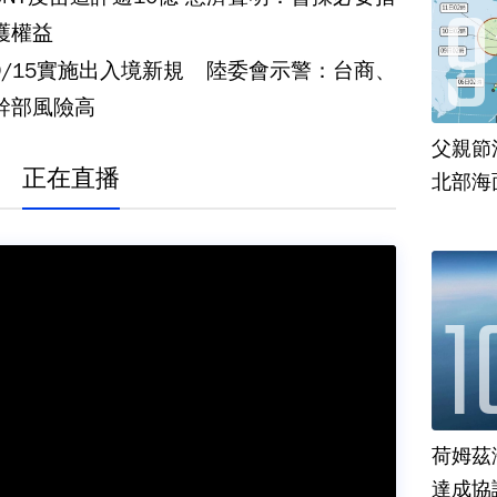
護權益
9/15實施出入境新規 陸委會示警：台商、
幹部風險高
父親節
正在直播
北部海
荷姆茲
達成協