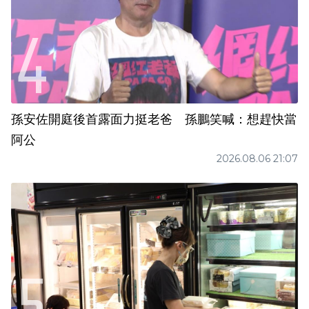
孫安佐開庭後首露面力挺老爸 孫鵬笑喊：想趕快當
阿公
2026.08.06 21:07