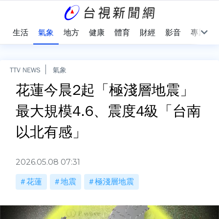
樂
生活
氣象
地方
健康
體育
財經
影音
專題
TTV NEWS
氣象
花蓮今晨2起「極淺層地震」
最大規模4.6、震度4級「台南
以北有感」
2026.05.08 07:31
花蓮
地震
極淺層地震