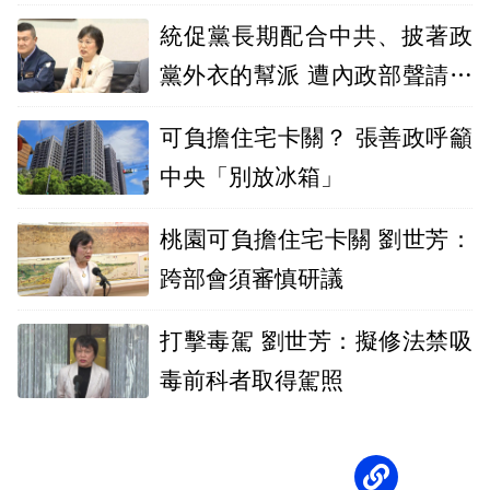
發動群眾
統促黨長期配合中共、披著政
黨外衣的幫派 遭內政部聲請解
散
可負擔住宅卡關？ 張善政呼籲
中央「別放冰箱」
桃園可負擔住宅卡關 劉世芳：
跨部會須審慎研議
打擊毒駕 劉世芳：擬修法禁吸
毒前科者取得駕照