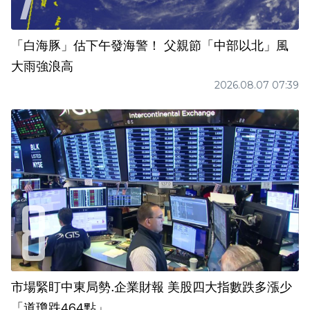
「白海豚」估下午發海警！ 父親節「中部以北」風
大雨強浪高
2026.08.07 07:39
市場緊盯中東局勢.企業財報 美股四大指數跌多漲少
「道瓊跌464點」