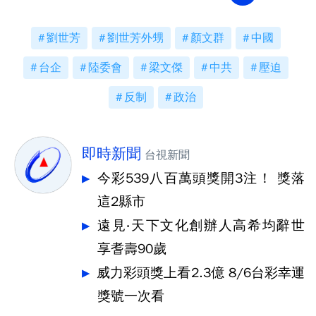
劉世芳
劉世芳外甥
顏文群
中國
台企
陸委會
梁文傑
中共
壓迫
反制
政治
即時新聞
台視新聞
今彩539八百萬頭獎開3注！ 獎落
這2縣市
遠見‧天下文化創辦人高希均辭世
享耆壽90歲
威力彩頭獎上看2.3億 8/6台彩幸運
獎號一次看