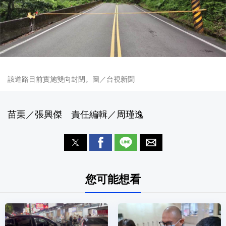
該道路目前實施雙向封閉。圖／台視新聞
苗栗／張興傑 責任編輯／周瑾逸
您可能想看