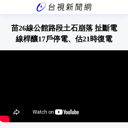
苗26線公館路段土石崩落 扯斷電
線桿釀17戶停電、估21時復電