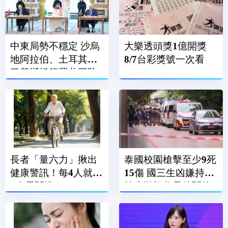
中東局勢不穩定 沙烏
大樂透頭獎1億開獎
地阿拉伯、土耳其、
8/7台彩獎號一次看
巴基斯坦簽署共同防
禦條約
長者「量六力」揪出
泰國校園槍擊至少9死
健康警訊！每4人就有
15傷 國三生凶嫌持手
1人需關懷
槍先殺祖父母後闖校
園犯案