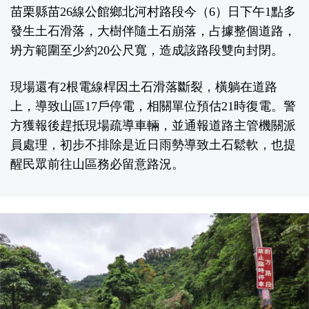
苗栗縣苗26線公館鄉北河村路段今（6）日下午1點多
發生土石滑落，大樹伴隨土石崩落，占據整個道路，
坍方範圍至少約20公尺寬，造成該路段雙向封閉。
現場還有2根電線桿因土石滑落斷裂，橫躺在道路
上，導致山區17戶停電，相關單位預估21時復電。警
方獲報後趕抵現場疏導車輛，並通報道路主管機關派
員處理，初步不排除是近日雨勢導致土石鬆軟，也提
醒民眾前往山區務必留意路況。