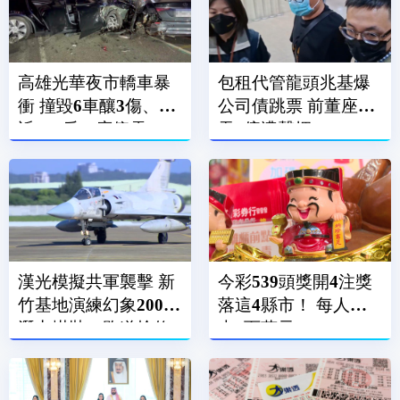
高雄光華夜市轎車暴
包租代管龍頭兆基爆
衝 撞毀6車釀3傷、附
公司債跳票 前董座涉
近600戶一度停電
吞7億遭聲押
漢光模擬共軍襲擊 新
今彩539頭獎開4注獎
竹基地演練幻象2000
落這4縣市！ 每人抱
潛力掛裝、跑道搶修
走6百萬元