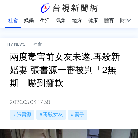
際
社會
娛樂
生活
氣象
地方
健康
體育
財經
TTV NEWS
社會
兩度毒害前女友未遂.再殺新
婚妻 張書源一審被判「2無
期」嚇到癱軟
2026.05.04 17:38
張書源
毒殺女友
妻子