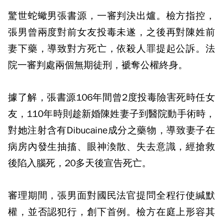
驚世蛇蠍男張書源，一審判決出爐。檢方指控，
張男曾兩度對前女友投毒未遂，之後再對陳姓前
妻下藥，導致對方死亡，依殺人罪提起公訴。法
院一審判處兩個無期徒刑，褫奪公權終身。
據了解，張書源106年間曾2度投毒險害死時任女
友，110年時則趁新婚陳姓妻子到醫院動手術時，
對她注射含有Dibucaine成分之藥物，導致妻子在
病房內發生抽搐、眼神渙散、失去意識，經搶救
後陷入腦死，20多天後宣告死亡。
審理期間，張男面對國民法官提問全程行使緘默
權，並否認犯行，創下首例。檢方在庭上形容其