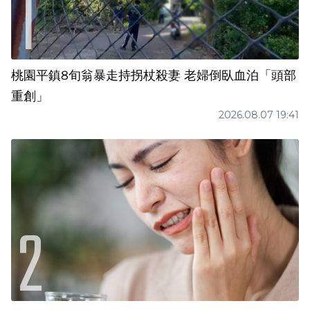
桃園平鎮8旬翁暴走持拐杖殺妻 老婦倒臥血泊「頭部
重創」
2026.08.07 19:41