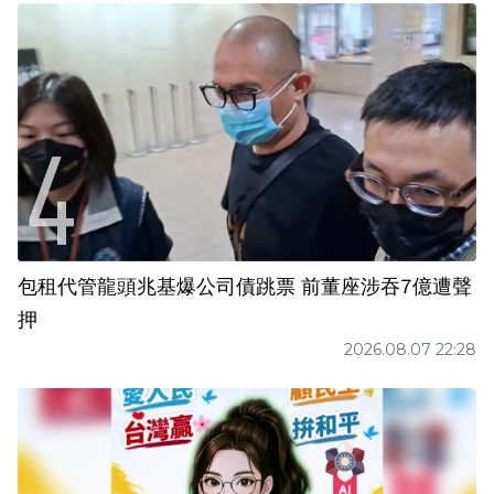
包租代管龍頭兆基爆公司債跳票 前董座涉吞7億遭聲
押
2026.08.07 22:28