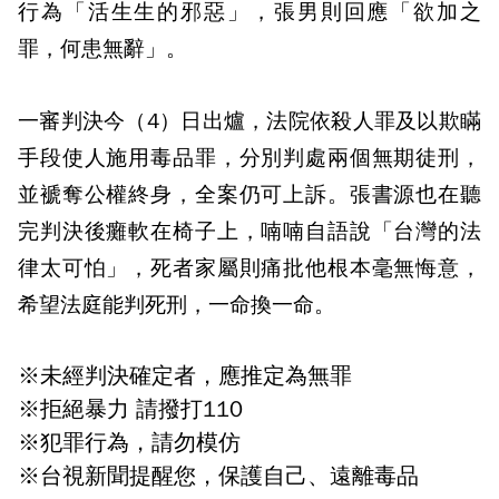
行為「活生生的邪惡」，張男則回應「欲加之
罪，何患無辭」。
一審判決今（4）日出爐，法院依殺人罪及以欺瞞
手段使人施用毒品罪，分別判處兩個無期徒刑，
並褫奪公權終身，全案仍可上訴。張書源也在聽
完判決後癱軟在椅子上，喃喃自語說「台灣的法
律太可怕」，死者家屬則痛批他根本毫無悔意，
希望法庭能判死刑，一命換一命。
※未經判決確定者，應推定為無罪
※拒絕暴力 請撥打110
※犯罪行為，請勿模仿
※台視新聞提醒您，保護自己、遠離毒品