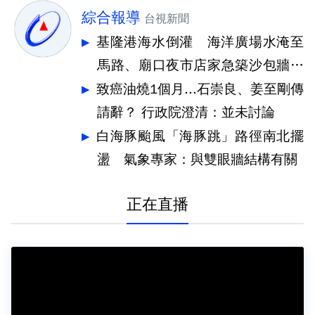
綜合報導
台視新聞
基隆港海水倒灌 海洋廣場水淹至
馬路、廟口夜市店家急築沙包牆擋
水
致癌油燒1個月...石崇良、姜至剛傳
請辭？ 行政院澄清：並未討論
白海豚颱風「海豚跳」路徑南北擺
盪 氣象專家：與雙眼牆結構有關
正在直播