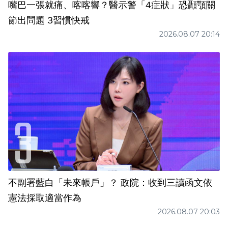
嘴巴一張就痛、喀喀響？醫示警「4症狀」恐顳顎關
節出問題 3習慣快戒
2026.08.07 20:14
不副署藍白「未來帳戶」？ 政院：收到三讀函文依
憲法採取適當作為
2026.08.07 20:03