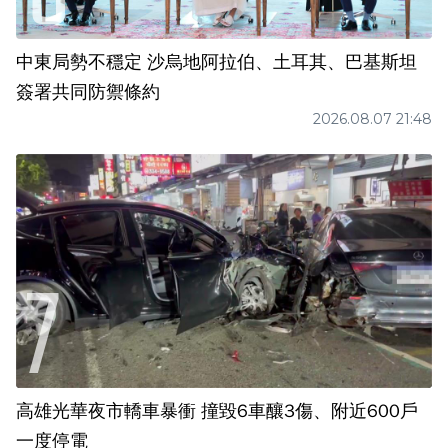
中東局勢不穩定 沙烏地阿拉伯、土耳其、巴基斯坦
簽署共同防禦條約
2026.08.07 21:48
高雄光華夜市轎車暴衝 撞毀6車釀3傷、附近600戶
一度停電