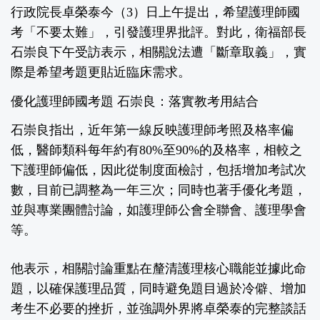
行政院長卓榮泰今（3）日上午提出，希望護理師國
考「不要太難」，引發護理界批評。對此，衛福部長
石崇良下午受訪表示，相關說法遭「斷章取義」，實
際是希望考題更貼近臨床需求。
優化護理師國考題 石崇良：落實教考用結合
石崇良指出，近年第一線反映護理師考照及格率偏
低，醫師類科每年約有80%至90%的及格率，相較之
下護理師偏低，因此從制度面檢討，包括增加考試次
數，目前已調整為一年三次；同時也著手優化考題，
並與專業團體討論，如護理師公會全聯會、護理學會
等。
他表示，相關討論重點在釐清護理核心職能並據此命
題，以確保護理品質，同時避免題目過於冷僻、增加
考生不必要的挫折，並強調外界將卓榮泰的完整談話