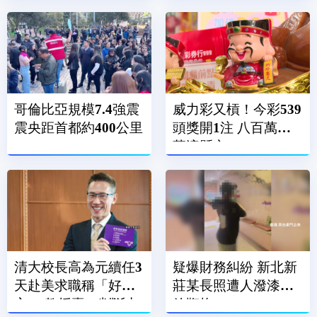
哥倫比亞規模7.4強震
威力彩又槓！今彩539
震央距首都約400公里
頭獎開1注 八百萬獎
落這縣市
清大校長高為元續任3
疑爆財務糾紛 新北新
天赴美求職稱「好奇
莊某長照遭人潑漆、
心」 教授轟：判斷力
放鞭炮