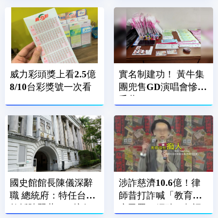
有問題
威力彩頭獎上看2.5億
實名制建功！ 黃牛集
8/10台彩獎號一次看
團兜售GD演唱會慘賠
千萬
國史館館長陳儀深辭
涉詐慈濟10.6億！律
職 總統府：特任台大
師昔打詐喊「教育愚
教授陳翠蓮9/14接任
痴民眾」網酸：超諷