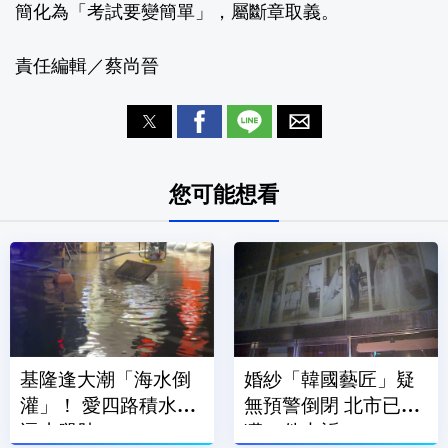
簡化為「考試要變簡單」，屬斷章取義。
責任編輯／蔡尚晉
您可能想看
基隆逢大潮「海水倒
婚紗「韓國藝匠」疑
灌」！ 愛四路積水直
無預警倒閉 北市已接
逼小腿肚
獲10件申訴