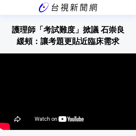
護理師「考試難度」掀議 石崇良
緩頰：讓考題更貼近臨床需求