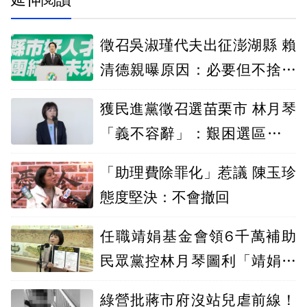
徵召吳淑瑾代夫出征澎湖縣 賴
清德親曝原因：必要但不捨的
決定
獲民進黨徵召選苗栗市 林月琴
「義不容辭」：艱困選區需有
人承擔
「助理費除罪化」惹議 陳玉珍
態度堅決：不會撤回
任職靖娟基金會領6千萬補助
民眾黨控林月琴圖利「靖娟門
神」
綠營批蔣市府沒站兒虐前線！