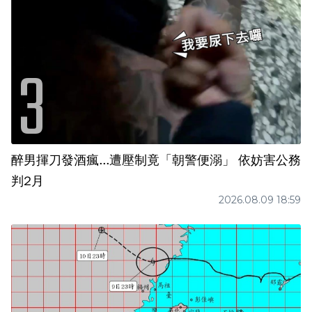
醉男揮刀發酒瘋...遭壓制竟「朝警便溺」 依妨害公務
判2月
2026.08.09 18:59