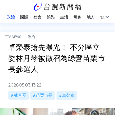
點
政治
國際
社會
娛樂
生活
氣象
地方
健康
TTV NEWS
政治
卓榮泰搶先曝光！ 不分區立
委林月琴被徵召為綠營苗栗市
長參選人
2026.05.03 13:22
林月琴
苗栗市長
卓榮泰