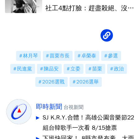
社工4點打臉：趕盡殺絕、沒道
德
林月琴
苗栗市長
卓榮泰
參選
民進黨
陳品安
立委
苗栗
政治
2026選戰
2026選舉
即時新聞
台視新聞
SJ K.R.Y.合體！高雄公園音樂節22
組台韓歌手一次看 8/15搶票
下班快回家！ 8縣市發布豪、大雨