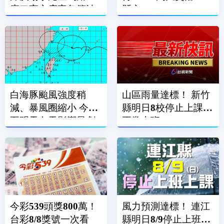
廟口夜市店家急築沙
縣市」
包牆擋水
白海豚颱風強度稍
山區雨量達標！ 新竹
減、暴風圈縮小 今晚
縣明日8校停止上課、
至明天白天影響最劇
正常上班
烈
今彩539頭獎800萬！
風力預測達標！ 連江
台彩8/8獎號一次看
縣明日8/9停止上班上