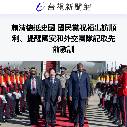
賴清德抵史國 國民黨祝福出訪順
利、提醒國安和外交團隊記取先
前教訓