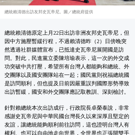
總統賴清德出訪友邦史瓦帝尼。圖／總統府提供
總統賴清德原定上月22日出訪非洲友邦史瓦帝尼，但
因中方施壓暫緩行程，不過賴清德昨（2）日傍晚突
然透過社群媒體宣布，已抵達史瓦帝尼展開國是訪
問。對此，民進黨立委陳培瑜表示，這一次的外交成
功突破中共打壓，希望所有台灣人都能夠和總統、外
交團隊以及國安團隊站在一起；國民黨則祝福總統國
是訪問順利，但也提及日前因嚴重誤判國際形勢導致
出訪暫緩，國安和外交團隊應記取教訓、深刻檢討。
針對賴總統本次出訪成行，行政院長卓榮泰說，非常
感謝史瓦帝尼與中華民國台灣長久以來深厚且堅定的
友誼，讓總統能夠順利前往訪問，這也證明台灣人有
權利、也可以自由地走向世界，全世界也正張開雙手