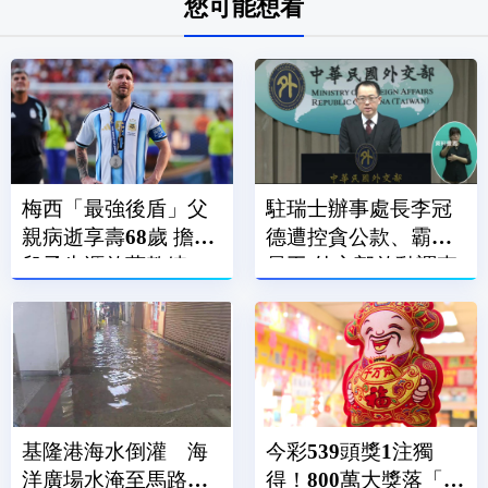
您可能想看
梅西「最強後盾」父
駐瑞士辦事處長李冠
親病逝享壽68歲 擔任
德遭控貪公款、霸凌
兒子生涯啟蒙教練、
員工 外交部啟動調查
經紀人
基隆港海水倒灌 海
今彩539頭獎1注獨
洋廣場水淹至馬路、
得！800萬大獎落「這