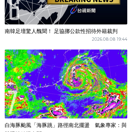
南韓足壇驚人醜聞！ 足協挪公款性招待外籍裁判
2026.08.08 19:44
白海豚颱風「海豚跳」路徑南北擺盪 氣象專家：與