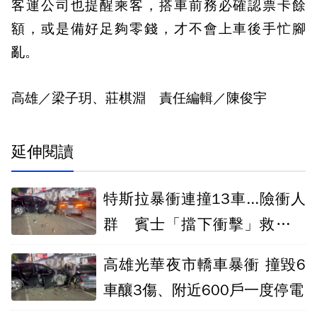
客運公司也提醒乘客，搭車前務必確認票卡餘
額，或是備好足夠零錢，才不會上車後手忙腳
亂。
高雄／梁子玥、莊棋淵 責任編輯／陳俊宇
延伸閱讀
特斯拉暴衝連撞13車...險衝人
群 賓士「擋下衝擊」救了很
多人
高雄光華夜市轎車暴衝 撞毀6
車釀3傷、附近600戶一度停電