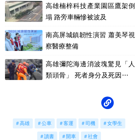
高雄楠梓科技產業園區鷹架倒
塌 路旁車輛慘被波及
南高屏城鎮韌性演習 蕭美琴視
察醫療整備
高雄彌陀海邊消波塊驚見「人
類頭骨」 死者身分及死因仍在
調查
高雄
公車
客運
司機
女學生
讀書
開車
社會