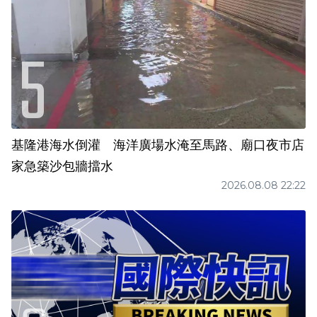
基隆港海水倒灌 海洋廣場水淹至馬路、廟口夜市店
家急築沙包牆擋水
2026.08.08 22:22