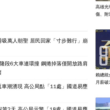
高雄光
傷、附
秀吸萬人朝聖 居民回家「寸步難行」崩
瑞隆段6大車連環撞 鋼捲掉落僅開放路肩
堵
賴總統
月薪破
返車潮湧現 高公局點「11處」國道易壅
假第2天 高公局示警「18處」國道易壅