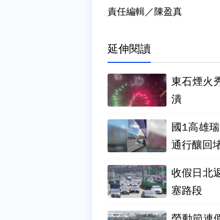
責任編輯／陳盈真
延伸閱讀
東石煙火
潰
國1高雄
通行釀回
收假日北
塞路段
勞動節連