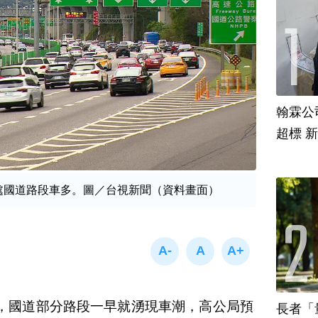
翰霖公
超標 
9處國道路段車多。圖／台視新聞（資料畫面）
，國道部分路段一早就湧現車潮，高公局預
長者「