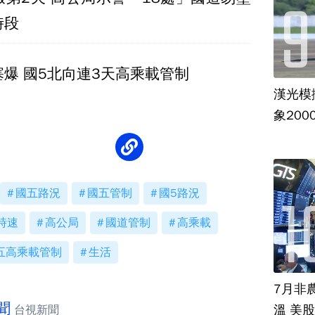
時段
爆 國5北向連3天高乘載管制
漢光模
象20
國五路況
國五管制
國5路況
時速
高公局
國道管制
高乘載
五高乘載管制
生活
7月非
聞
溫 美
台視新聞