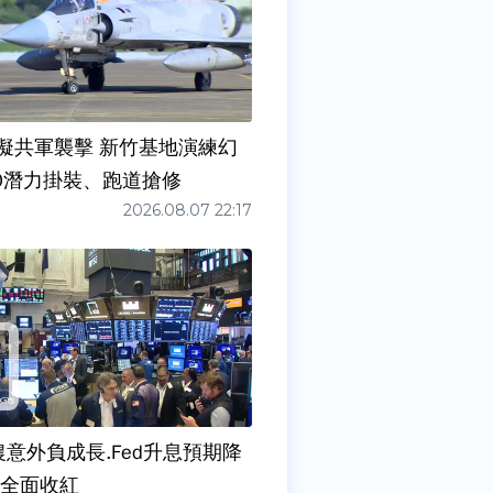
擬共軍襲擊 新竹基地演練幻
00潛力掛裝、跑道搶修
2026.08.07 22:17
農意外負成長.Fed升息預期降
股全面收紅