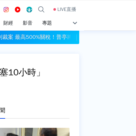
LIVE直播
財經
影音
專題
裁案 最高500%關稅！普亭將列制裁對象
桃園平鎮87歲翁殘忍
塞10小時」
聞