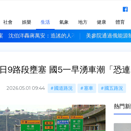
社會
娛樂
生活
氣象
地方
健康
體育
案 沈伯洋轟蔣萬安：造謠的人不用負責？
美參院通過俄能源制
日9路段壅塞 國5一早湧車潮「恐連
2026.05.01 09:44
國道路況
塞車
國五路況
熱門新