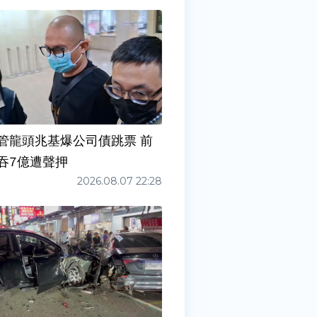
管龍頭兆基爆公司債跳票 前
吞7億遭聲押
2026.08.07 22:28