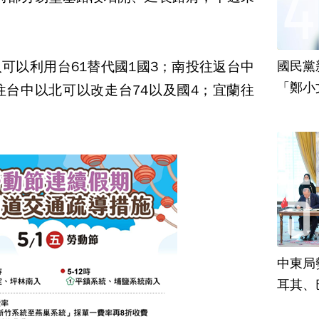
可以利用台61替代國1國3；南投往返台中
國民黨
「鄭小
往台中以北可以改走台74以及國4；宜蘭往
責
中東局
耳其、