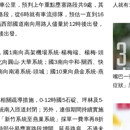
萬車公里，預判上午重點壅塞路段共9處，其
人就有
路段，從6時就有車流排隊，預估一直到16
西部國道南向用路人儘量於12時後出發，
後出發。
國1南向高架機場系統-楊梅端、楊梅-頭
北向圓山-大華系統；國3南向中和-關西、快
南向南港系統-頭城；國10東向鼎金系統-燕
嘴巴一
關疏導措施，0-12時國5石碇、坪林及5-
系統南入匝道封閉；另外，連假期間持續實施
「新竹系統至燕巢系統」採單一費率再8折
同時部分易壅塞路段增開、延長路肩，不過未