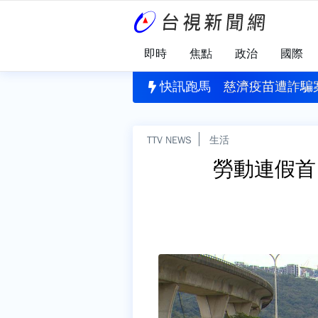
即時
焦點
政治
國際
降臨！台中暗夜閃電+驟雨 馬路變水路
快訊跑馬
慈濟疫苗遭詐騙
TTV NEWS
生活
勞動連假首