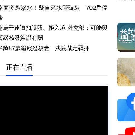
路面突裂滲水！疑自來水管破裂 702戶停
修
赴烏干達遭扣護照、拒入境 外交部：可能與
暫緩核發簽證有關
平鎮87歲翁殘忍殺妻 法院裁定羈押
正在直播