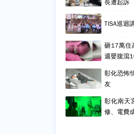
長遭起訴
TISA巡
砸17萬
週嬰腹瀉1
彰化恐怖
友
彰化南天
修、電費