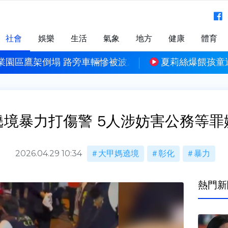
社會
娛樂
生活
氣象
地方
健康
體育
業園區鷹架倒塌 路旁車輛慘被波及
夏莉絲爆餵孩童
遶境暴力打傷警 5人涉妨害公務等罪
2026.04.29 10:34
大甲媽遶境
彰化
暴力
熱門新