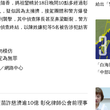
隨香，媽祖鑾轎於18日晚間10點多經過彰
給出「
人，疑似因為太擁擠，接駕團體和警方爆發
到襲擊，其中偵查隊長甚至鼻梁斷裂，警方
偵查終結，以陳姓嫌犯等5名被告涉犯妨害
勿模仿
定為無罪
「白海
／網路中心
「中部
疫苗詐慈濟逾10億 彰化律師公會前理事