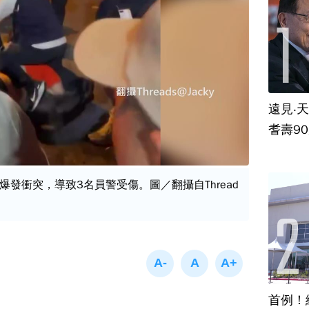
遠見‧
耆壽9
發衝突，導致3名員警受傷。圖／翻攝自Thread
首例！