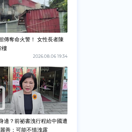
館傳奪命火警！ 女性長者陳
2樓
2026.08.06 19:34
身邊？前祕書洩行程給中國遭
張麗善：可能不慎洩露