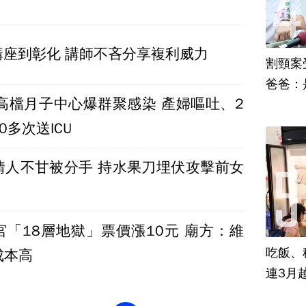
迴講座到彰化 講師不吝分享複利威力
割頸案
爸爸：
住高檔月子中心爆群聚感染 產婦嘔吐、2
0多次送ICU
情人不甘被分手 持水果刀埋伏攻擊前女
宮「18層地獄」票價漲10元 廟方：維
吃飯、租
成本高
連3月