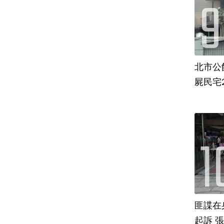
北市公
屍民宅
匪諜在
起訴 