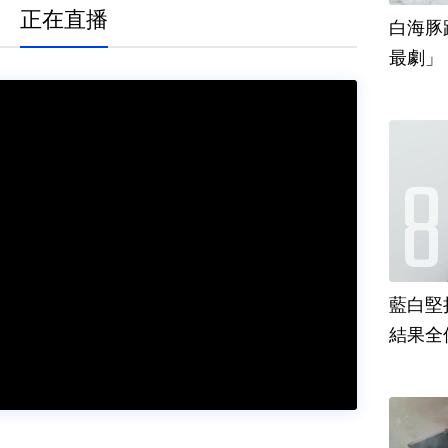
正在直播
白海豚
最劇」
藍白堅
結果全