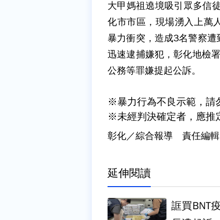
大甲媽祖遶境吸引眾多信徒
化市市區，現場湧入上萬
暴力衝突，造成3名警察遭
迅速逮捕嫌犯，彰化地檢署
公務等罪嫌提起公訴。
※暴力行為不良示範，請
※未經判決確定者，應推
彰化／綜合報導 責任編輯
延伸閱讀
誆買BNT