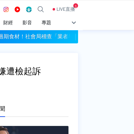
1
LIVE直播
財經
影音
專題
過期食材！社會局稽查「業者早等候」 簡舒培批包庇
桃園平鎮驚傳殺妻案 
嫌遭檢起訴
聞