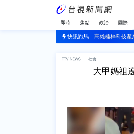
即時
焦點
政治
國際
購不易 蔡英文：危機來臨時務必相信專業
快訊跑馬
高雄楠梓科技產
TTV NEWS
社會
大甲媽祖