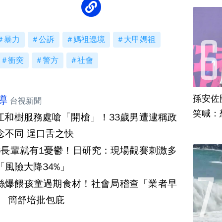
暴力
公訴
媽祖遶境
大甲媽祖
衝突
警方
社會
孫安佐
導
台視新聞
笑喊：
江和樹服務處嗆「開槍」！33歲男遭逮稱政
念不同 逞口舌之快
6長輩就有1憂鬱！日研究：現場觀賽刺激多
「風險大降34%」
絲爆餵孩童過期食材！社會局稽查「業者早
」 簡舒培批包庇