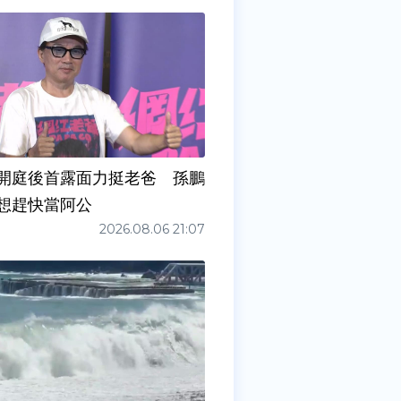
開庭後首露面力挺老爸 孫鵬
想趕快當阿公
2026.08.06 21:07