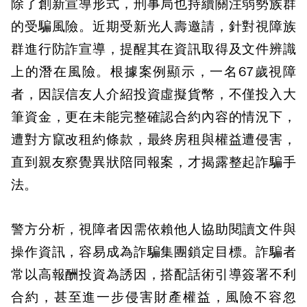
除了創新宣導形式，刑事局也持續關注弱勢族群
的受騙風險。近期受新光人壽邀請，針對視障族
群進行防詐宣導，提醒其在資訊取得及文件辨識
上的潛在風險。根據案例顯示，一名67歲視障
者，因誤信友人介紹投資虛擬貨幣，不僅投入大
筆資金，更在未能完整確認合約內容的情況下，
遭對方竄改租約條款，最終房租與權益遭侵害，
直到親友察覺異狀陪同報案，才揭露整起詐騙手
法。
警方分析，視障者因需依賴他人協助閱讀文件與
操作資訊，容易成為詐騙集團鎖定目標。詐騙者
常以高報酬投資為誘因，搭配話術引導簽署不利
合約，甚至進一步侵害財產權益，風險不容忽