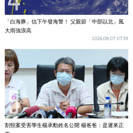
「白海豚」估下午發海警！ 父親節「中部以北」風
大雨強浪高
2026.08.07 07:39
割頸案受害學生楊承勳姓名公開 楊爸爸：是遲來正