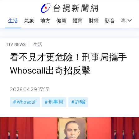
樂
生活
氣象
地方
健康
體育
財經
影音
專題
TTV NEWS
生活
看不見才更危險！刑事局攜手
Whoscall出奇招反擊
2026.04.29 17:17
Whoscall
刑事局
詐騙