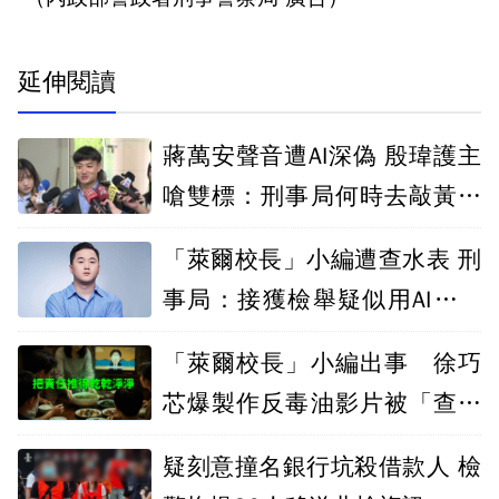
延伸閱讀
蔣萬安聲音遭AI深偽 殷瑋護主
嗆雙標：刑事局何時去敲黃偉
哲家的門
「萊爾校長」小編遭查水表 刑
事局：接獲檢舉疑似用AI深偽
總統聲音
「萊爾校長」小編出事 徐巧
芯爆製作反毒油影片被「查水
表」
疑刻意撞名銀行坑殺借款人 檢