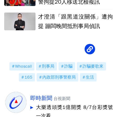
警拘提20人移送北檢複訊
才澄清「跟黑道沒關係」遭拘
提 蹦闆晚間抵刑事局偵訊
Whoscall
刑事局
詐騙
詐騙麥歌來
165
內政部刑事警察局
生活
即時新聞
台視新聞
大樂透頭獎1億開獎 8/7台彩獎號
一次看